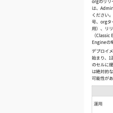
orgのリ
は、
Admin
ください。
号、org
用）、リ
（
Classic 
Engine
の
デプロイ
始まり、1
のセルに
は絶対的
可能性があ
運用