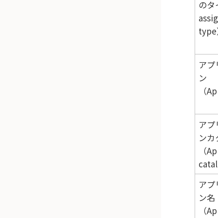
のタ
assi
typ
アプ
ン
（App
アプ
ンカ
（App
cata
アプ
ン名
（App