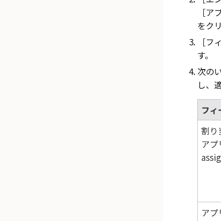
アプ
をク
フィ
す。
次の
し、
フィ
割り
アプ
assi
アプ