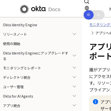
メインコンテンツにスキップ
ドキュメントナビゲーションにス
Docs
モニタリング
Okta Identity Engine
アプリへ
リリースノート
アプ
使用の開始
ポー
Okta Identity Engineにアップグレードす
る
モニタリングとレポート
誰がアプリ
にアクセス
ディレクトリ統合
す。リソー
ユーザー管理
プライアン
Okta for AI Agents
アプ
アプリ統合
ザー