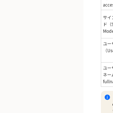
acc
サイ
ド（S
Mod
ユー
（Us
ユー
ネーム
full