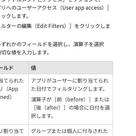
リへのユーザーアクセス（User app access）
リックします。
ルターの編集（Edit Filters）
をクリックしま
いずれかのフィールドを選択し、演算子を選択
適切な値を入力します。
ールド
値
当てられた
アプリがユーザーに割り当てられ
リ（App
た日付でフィルタリングします。
gned）
演算子が
前（before）
または
後（after）
の場合に日付を選
択します。
リ割り当て
グループまたは個人に付与された