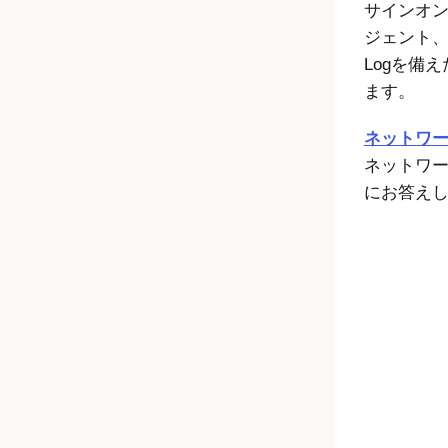
サインオン
ジェント、
Logを備
ます。
ネットワ
ネットワ
にお答え