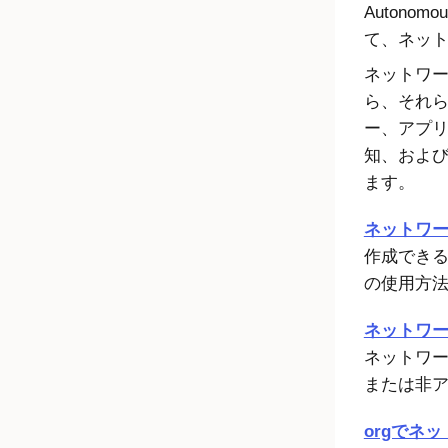
Autonom
て、ネッ
ネットワー
ら、それ
ー、アプリ
知、およ
ます。
ネットワ
作成でき
の使用方
ネットワ
ネットワ
または非
orgでネ