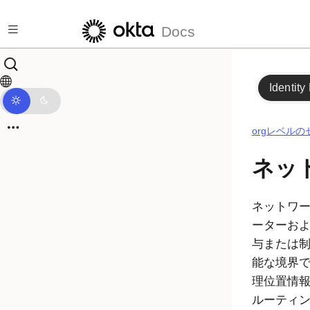
メインコンテンツにスキップ
Docs
Identity
orgレベル
ネッ
ネットワ
ーターお
与または
能な境界で
理位置情
ルーティン