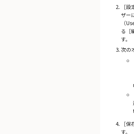
設定
ザー
（Use
る
す。
次の
保存
す。