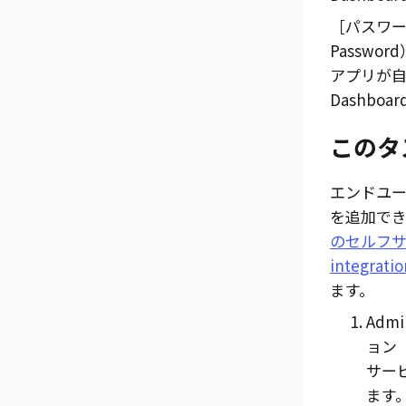
パスワー
Password
アプリが
Dashboar
このタ
エンドユ
を追加で
のセルフサービ
integrati
ます。
Admi
ョン（A
サービス
ます