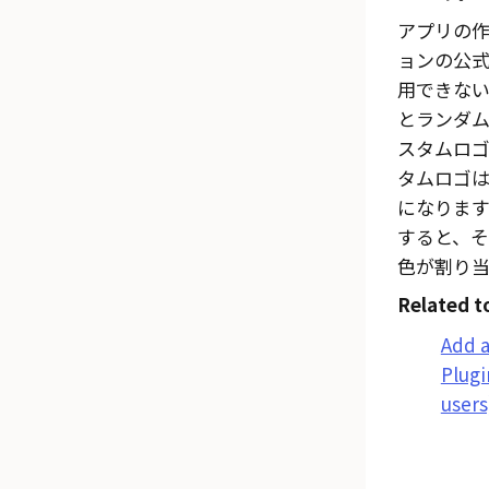
アプリの
ョンの公
用できな
とランダ
スタムロ
タムロゴは
になります
すると、
色が割り当
Related t
Add a
Plugi
users