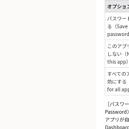
オプショ
パスワー
る（Save
passwor
このアプ
しない（Ne
this app
すべての
効にする（D
for all a
パスワー
Password
アプリが
Dashboar