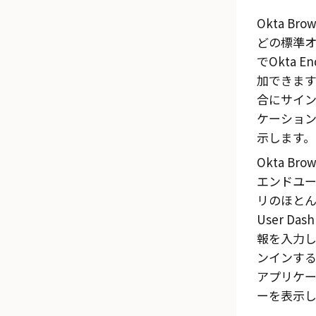
Okta Brow
どの標準
で
Okta En
加できま
合にサイ
ケーショ
示します。
Okta Brow
エンドユ
リのほと
User Dash
報を入力
ンインす
アプリケ
ーを表示し