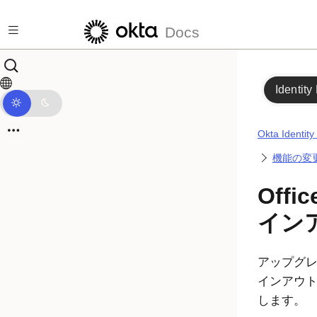
メインコンテンツにスキップ
Docs
Identity
Okta Iden
機能の変
Off
イン
アップグレー
インアウ
します。