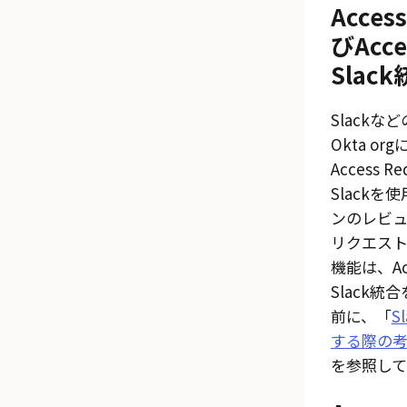
Access
びAcce
Slac
Slack
Okta o
Access Re
Slack
ンのレビ
リクエス
機能は、
A
Slack統
前に、「
S
する際の
を参照して