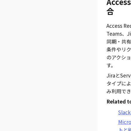
Acces
合
Access Re
Teams
、
J
同期・共
条件やリ
のアクシ
す。
Jira
と
Ser
タイプに
み利用でき
Related t
Sla
Mic
トと