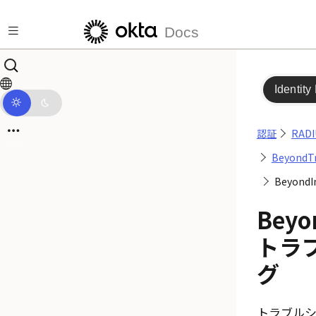
メインコンテンツにスキップ
Docs
Identity
認証
RAD
BeyondT
Beyon
Beyo
トラ
グ
トラブル