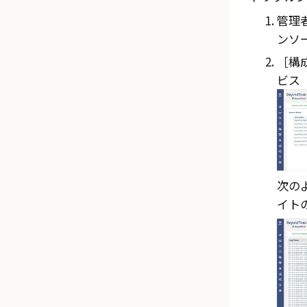
管理
ンソ
構成
ビス（
次のよ
イト