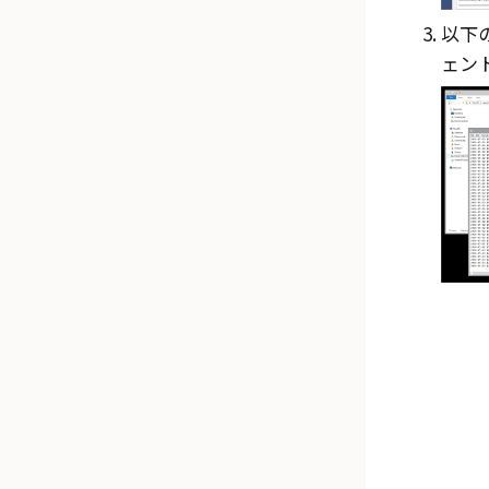
以下の
ェン