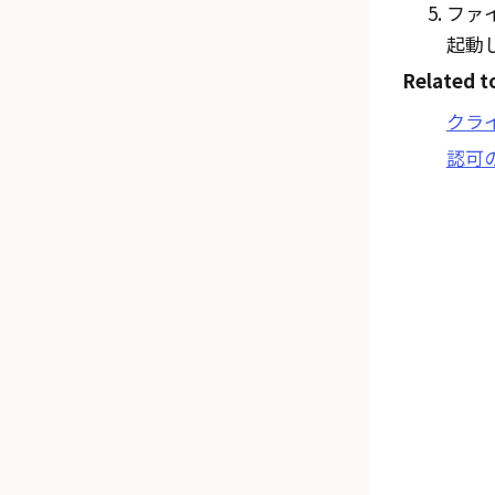
ファ
起動
Related t
クラ
認可