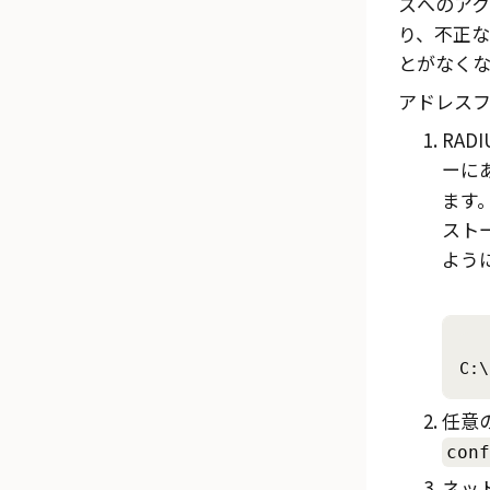
スへのアク
り、不正な
とがなくな
アドレス
RA
ーに
ます
スト
よう
C:\
任意
conf
ネッ