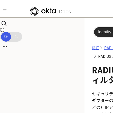
メインコンテンツにスキップ
Docs
Identity
認証
RAD
RADI
RAD
ィル
セキュリ
ダプターの
どの）IP