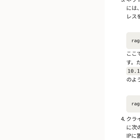
には
レス
rag
ここ
す。
10.1
のよ
rag
クラ
に次
IP