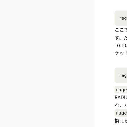
rag
ここ
す。たと
10.
ケッ
rag
rage
RAD
れ、バ
rage
換え