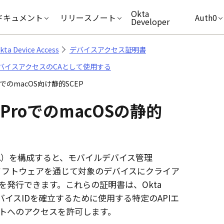
キップ
Okta
ドキュメント
リリースノート
Auth0
Developer
kta Device Access
デバイスアクセス証明書
デバイスアクセスのCAとして使用する
roでのmacOS向け静的SCEP
 Pro
での
macOS
の静的
A）を構成すると、
モバイルデバイス管理
ソフトウェアを通じて対象のデバイスにクライア
を発行できます。これらの証明書は、
Okta
バイスIDを確立するために使用する特定のAPIエ
トへのアクセスを許可します。