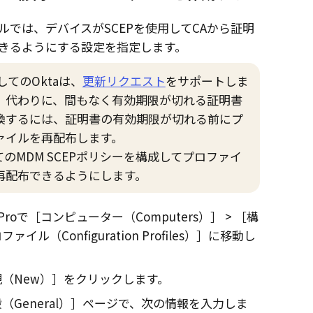
ルでは、デバイスがSCEPを使用してCAから証明
きるようにする設定を指定します。
としての
Okta
は、
更新リクエスト
をサポートしま
。代わりに、間もなく有効期限が切れる証明書
換するには、証明書の有効期限が切れる前にプ
ァイルを再配布します。
てのMDM SCEPポリシーを構成してプロファイ
再配布できるようにします。
Pro
で
コンピューター（Computers）
構
ァイル（Configuration Profiles）
に移動し
。
（New）
をクリックします。
（General）
ページで、次の情報を入力しま