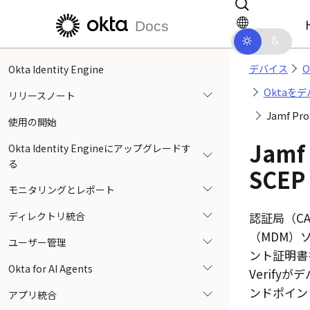
メインコンテンツにスキップ
ドキュメントナビゲーションにス
Docs
デバイス
O
Okta Identity Engine
Oktaを
リリースノート
Jamf P
使用の開始
Jamf
Okta Identity Engineにアップグレードす
る
SCEP
モニタリングとレポート
ディレクトリ統合
認証局
（C
（MDM）
ユーザー管理
ント証明書
Okta for AI Agents
Verify
がデ
ンドポイン
アプリ統合