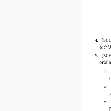
SC
をク
SC
profi