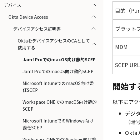
デバイス
目的（Pur
Okta Device Access
プラット
デバイスアクセス証明書
OktaをデバイスアクセスのCAとして
MDM
使用する
Jamf ProでのmacOS向け静的SCEP
SCEP URL
Jamf ProでのmacOS向け動的SCEP
Microsoft IntuneでのmacOS向け委
開始す
任SCEP
以下にアク
Workspace ONEでのmacOS向け静的
SCEP
デジ
Microsoft IntuneでのWindows向け
（暗
委任SCEP
Okta
Workspace ONEでのWindows向け静