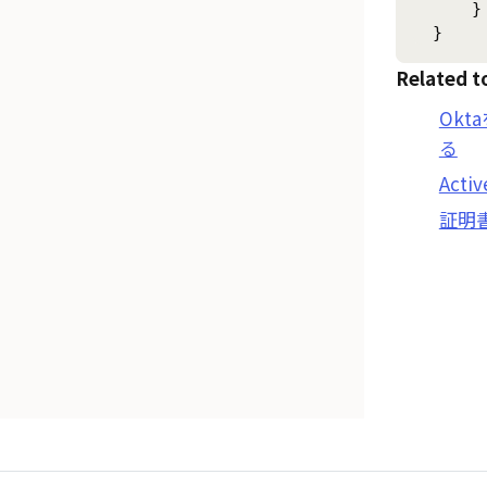
      }

  }
Related t
Ok
る
Act
証明