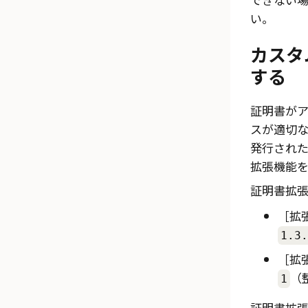
い。
カスタ
する
証明書が
ス
が適切
発行され
拡張機能を
証明書拡
拡張
1.3.
拡張
（
1
証明書拡張