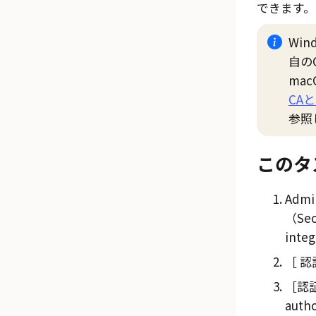
できます。
Win
自の
mac
CA
参照
このタ
Admi
（Sec
inte
認
認証
auth