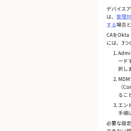
デバイスア
は、
管理
する
場合
CAを
Okta
には、3つ
Admi
ード
択し
MD
（Com
るこ
エン
手順
必要な設
できない