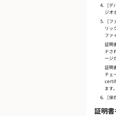
デバ
ジオ
ファ
リッ
ファ
証明
ドさ
ージ
証明
チェー
certi
ます
保存
証明書