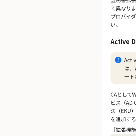
て異なり
プロバイ
い。
Active D
Acti
は、
ート
CAとして
W
ビス（AD
法（EKU
を追加す
拡張機能OI