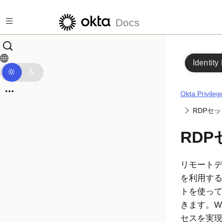
メインコンテンツにスキップ
Docs
Identity
Okta Privile
RDPセ
RD
リモートデ
を利用する
トを使って
きます。W
セスを実現