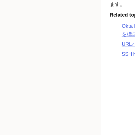
ます。
Related to
Okta 
を構
UR
SS