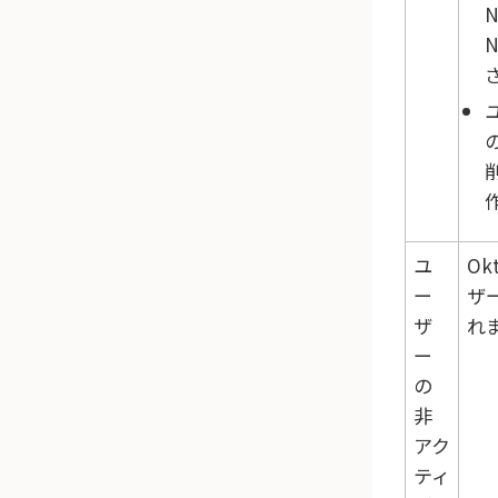
の
ユ
Ok
ー
ザー
ザ
れ
ー
の
非
アク
ティ