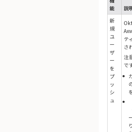
機
能
説
新
Ok
規
Ax
ユ
テ
ー
さ
ザ
注
ー
で
を
プ
の
ッ
シ
ュ
（