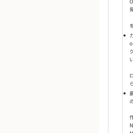
O
発
（