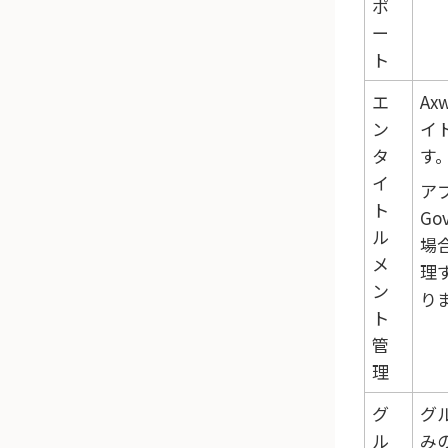
ポ
ー
ト
エ
Ax
ン
イ
タ
す
イ
ア
ト
Go
ル
場
メ
理
ン
り
ト
管
理
グ
グ
ル
み