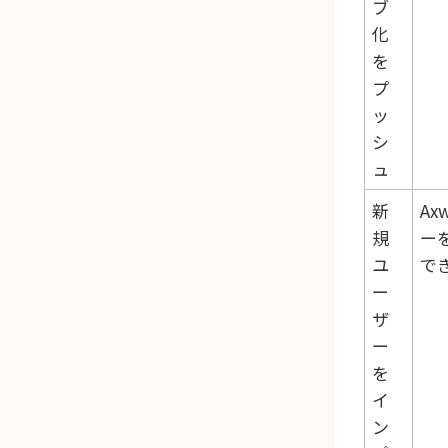
ブ
化
を
プ
ッ
シ
ュ
新
Ax
規
ー
ユ
で
ー
ザ
ー
を
イ
ン