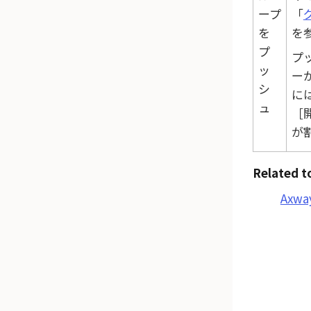
ープ
「
を
を
プ
プ
ッ
ー
シ
に
ュ
が
Related t
Axw