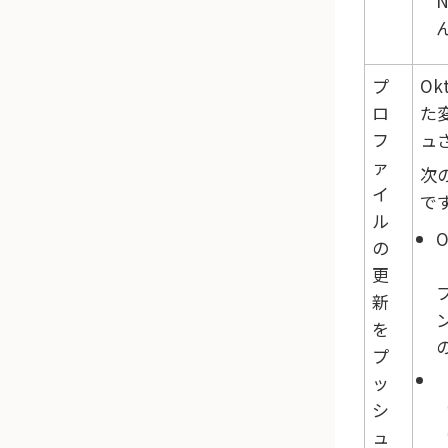
プ
Ok
ロ
た変
フ
ュ
ァ
次
イ
で
ル
O
の
更
新
を
プ
ッ
（
シ
（
ュ