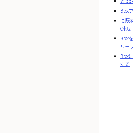
とBo
Bo
に既
Okta
Box
ルー
Box
する