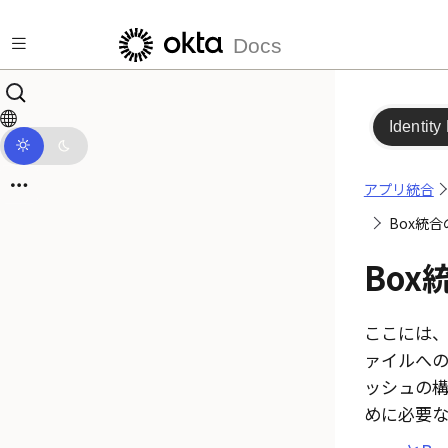
メインコンテンツにスキップ
Docs
Identity
アプリ統合
Box統
Box
ここには、
ァイルへの
ッシュの構
めに必要