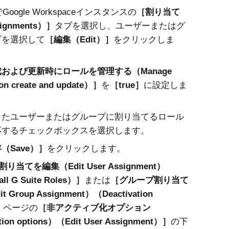
Google Workspaceインスタンスの
割り当て
ignments）
タブを選択し、ユーザーまたはグ
プを選択して
編集（Edit）
をクリックしま
および更新時にロールを管理する（Manage
 on create and update）
を
true
に設定しま
したユーザーまたはグループに割り当てるロール
応するチェックボックスを選択します。
（Save）
をクリックします。
り当てを編集（Edit User Assignment）
ll G Suite Roles）
または
グループ割り当て
 Group Assignment）（Deactivation
ページの
非アクティブ化オプション
tion options）（Edit User Assignment）
の下