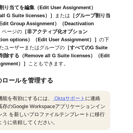
り当てを編集（Edit User Assignment）
ll G Suite licenses）
または
グループ割り当
t Group Assignment）（Deactivation
ページの
非アクティブ化オプション
tion options）（Edit User Assignment）
の下
たユーザーまたはグループの
すべてのG Suite
る（Remove all G Suite licenses）（Edit
ignment）
こともできます。
leのロールを管理する
機能を有効にするには、
Okta
サポート
に連絡
既存の
Google Workspace
アプリケーションイン
ンス を新しいプロファイルテンプレートに移行
ように依頼してください。