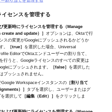
ザー割り当てを管理する
leライセンスを管理する
び更新時にライセンスを管理する（Manage
n create and update）
オプションは、
Okta
で行
ンスの変更がGoogleにプッシュされるかどうか
す。
true
を選択した場合、Universal
rofile Editorで
Okta
エンドユーザーの割り当て、
を行うと、Googleライセンスのすべての変更は
ogleにプッシュされます。
false
を選択した
はプッシュされません。
Google Workspaceインスタンスの
割り当て
ignments）
タブを選択し、ユーザーまたはグ
プを選択して
編集（Edit）
をクリックしま
および更新時にライセンスを管理する（Manage