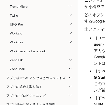
ニングされ
かを構成で
Trend Micro
どのオプシ
Twilio
するGoo
UKG Pro
非アクティ
Workato
ユー
Workday
user
アカ
Workplace by Facebook
Goo
Zendesk
ント
Zoho Mail
すべ
G Sui
アプリ統合へのアクセスとカスタマイズ
このユ
アプリの統合を取り除く
ング
アプリのプロビジョニング
すべ
Suite
アプリ統合に関するよくある質問