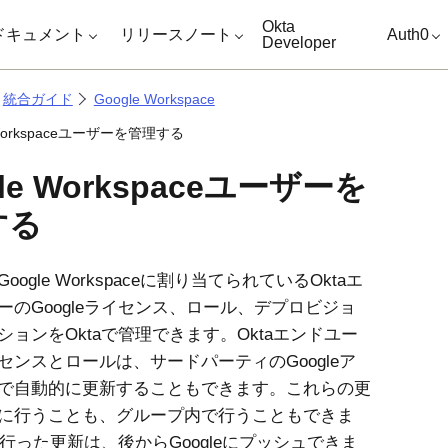
キップ
Okta
ドキュメント
リリースノート
Auth0
Developer
統合ガイド
Google Workspace
 Workspaceユーザーを管理する
le Workspaceユーザーを
する
Google Workspace
に割り当てられている
Okta
エ
ーのGoogleライセンス、ロール、デプロビジョ
ションを
Okta
で管理できます。
Okta
エンドユー
センスとロールは、サードパーティのGoogleア
で自動的に更新することもできます。これらの更
に行うことも、グループ内で行うこともできま
行った更新は、後からGoogleにプッシュできま