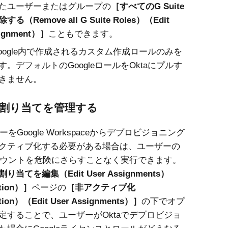
たユーザーまたはグループの
すべてのG Suite
（Remove all G Suite Roles）（Edit
ignment）
こともできます。
Google内で作成されるカスタム作成ロールのみを
。デフォルトのGoogleロールをOktaにプルす
きません。
割り当てを管理する
をGoogle Workspaceからデプロビジョニング
クティブ化する必要がある場合は、ユーザーの
eアカウントを危険にさらすことなく実行できます。
当てを編集（Edit User Assignments）
tion）
ページの
非アクティブ化
tion）（Edit User Assignments）
の下でオプ
定することで、ユーザーが
Okta
でデプロビジョ