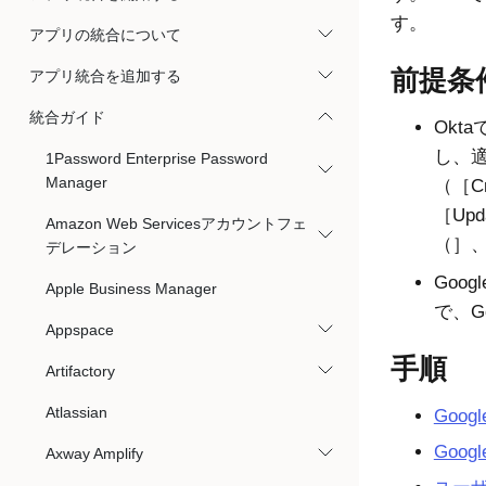
す。
アプリの統合について
前提条
アプリ統合を追加する
統合ガイド
Okta
し、
1Password Enterprise Password
Manager
（［C
［Upd
Amazon Web Servicesアカウントフェ
（］、
デレーション
Goog
Apple Business Manager
で、G
Appspace
手順
Artifactory
Atlassian
Goo
Goo
Axway Amplify