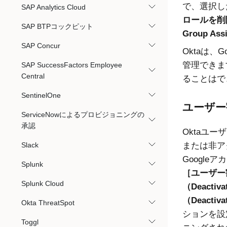
で、選択し
SAP Analytics Cloud
ロールを削除する
SAP BTPコックピット
Group Ass
SAP Concur
Oktaは、
管理できます
SAP SuccessFactors Employee
Central
ることはで
SentinelOne
ユーザー
ServiceNowによるプロビジョニングの
承認
Okta
ユーザー
Slack
または非ア
Googl
Splunk
ユーザー割り
Splunk Cloud
（Deactiva
（Deactiva
Okta ThreatSpot
ションを設
Toggl