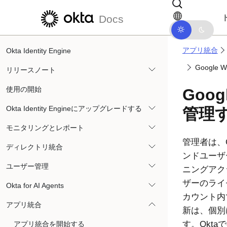
メインコンテンツにスキップ
ドキュメントナビゲーションにス
Docs
アプリ統合
Okta Identity Engine
Google
リリースノート
使用の開始
Goog
Okta Identity Engineにアップグレードする
管理
モニタリングとレポート
管理者は、
ディレクトリ統合
ンドユーザ
ユーザー管理
ニングアク
ザーのライ
Okta for AI Agents
カウント内
アプリ統合
新は、個別
す。
Okta
で
アプリ統合を開始する