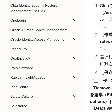
Okta Identity Security Posture
Okta
で
Management（ISPM）
（Ass
ルー
OneLogin
す。
Oracle Human Capital Management
作成
Oracle Identity Access Management
roles
す。
PagerDuty
選択
Qualtrics XM
に対
Rally Software
保存
Rapid7 InsightAppSec
ユーザー割
RingCentral
（Remove a
を編集（Edit
Safety Culture
options）
Salesforce
（Deactiva