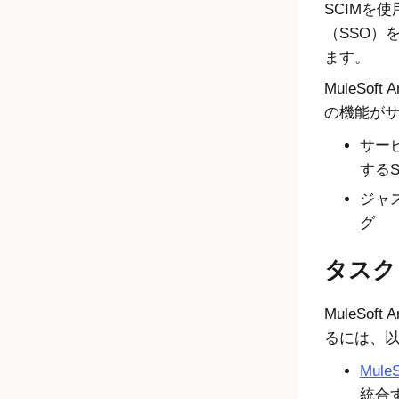
SCIMを
（SSO）
ます。
MuleSoft A
の機能が
サー
するS
ジャ
グ
タスク
MuleSoft A
るには、
MuleS
統合