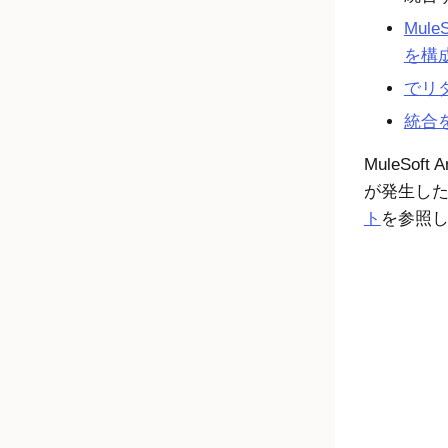
MuleS
を構
でリ
統合
MuleSoft A
が発生し
ト
を参照