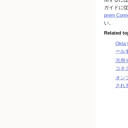
ガイドに
prem Con
い。
Related to
Okta
ール
汎用
コネ
オン
され