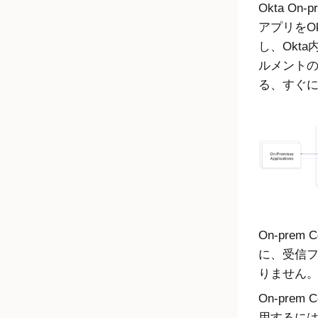
Okta
On-p
アプリを
Ok
し、
Okta
ルメント
る、すぐ
On-prem
に、受信
りません
On-prem
用するに