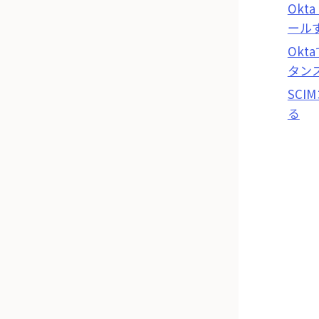
Okta
ール
Ok
タン
SC
る