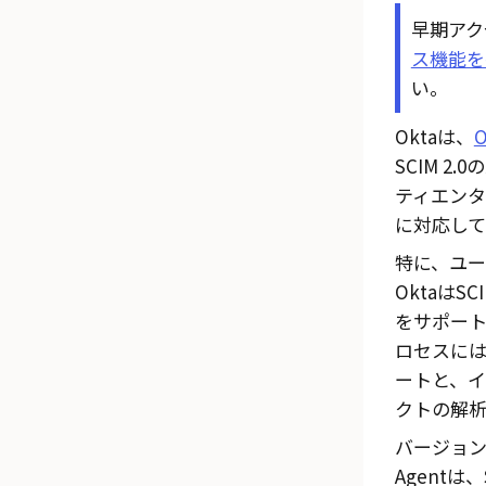
早期アク
ス機能を
い。
Oktaは、
O
SCIM 2
ティエン
に対応して
特に、ユー
Oktaは
をサポー
ロセスには
ートと、
クトの解析
バージョン2.
Agentは