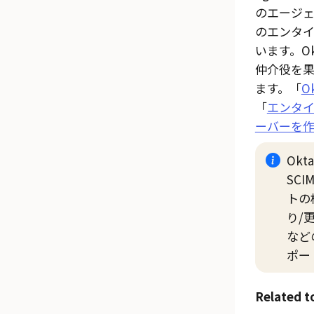
のエージ
のエンタ
います。O
仲介役を果
ます。「
O
「
エンタイ
ーバーを
Okta
SC
トの
り/
など
ポー
Related t