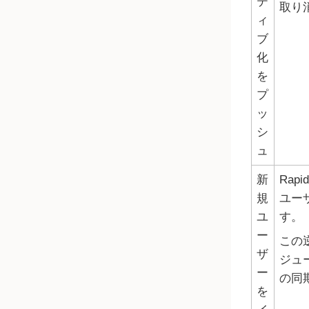
テ
取り
ィ
ブ
化
を
プ
ッ
シ
ュ
新
Rapi
規
ユー
ユ
す。
ー
この
ザ
ジュ
ー
の同
を