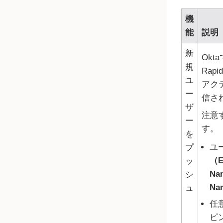
機
能
説明
新
Okta
規
Rapi
ユ
アク
ー
信さ
ザ
注意
ー
す。
を
ユ
プ
（E
ッ
Na
シ
Na
ュ
任
ピ