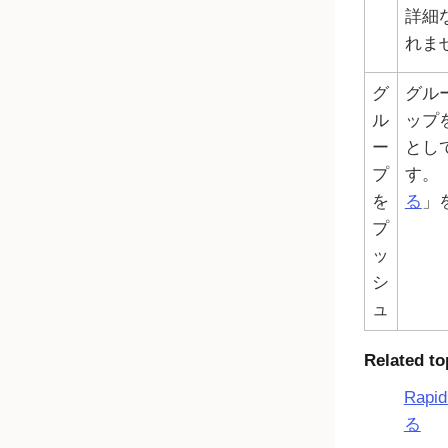
詳細
れま
グ
グル
ル
ップ
ー
とし
プ
す。
を
る
」
プ
ッ
シ
ュ
Related to
Rapi
る