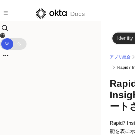
メインコンテンツにスキップ
Docs
Identity
アプリ統合
Rapid7
Rapi
Insi
ート
Rapid7 
能を表に