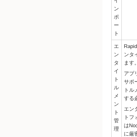
イ
ン
ポ
ー
ト
エ
Rapi
ン
ンタ
タ
ます
イ
アプ
ト
サポ
ル
トル
メ
する
ン
エン
ト
トフ
管
はN
理
に厳