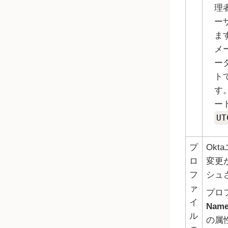
理者
ー
ま
メ
ー
ト
す
ー
UT
プ
Okta
ロ
変更がR
フ
シュ
ァ
プロ
イ
Nam
ル
の属