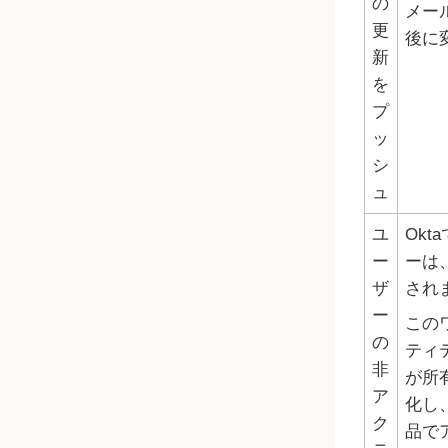
の
メー
更
後に
新
を
プ
ッ
シ
ュ
ユ
Okta
ー
ーは、R
ザ
され
ー
この
の
ティ
非
が所
ア
化し
ク
品で