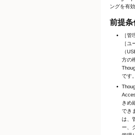
ングを有
前提条
管理
ユ
（USE
方の
Tho
です
Thou
Acc
きめ
でき
は、
ー、