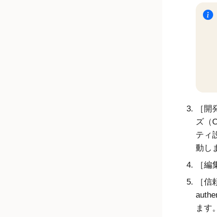
開発
ズ（Cu
ティ設定
動し
編集
信頼
authe
ます