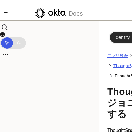
メインコンテンツにスキップ
Docs
Identity
アプリ統合
Though
Thoug
Tho
ジョ
する
Though