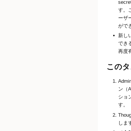
sec
す。
ーザ
がで
新し
でき
再度
このタ
Admin
ン（Ap
ション（
す。
Tho
しま