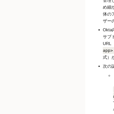
管理
め細
体の
ザー
Okta
サブ
URL
app>
式）
次の