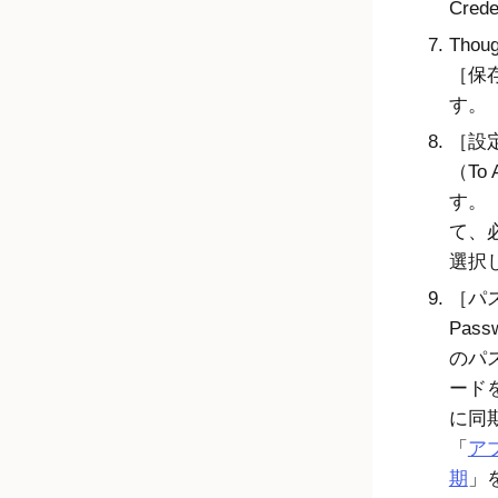
Crede
Tho
保存
す。
設定
（To 
す。
て、
選択
パ
Pass
のパ
ード
に同
「
ア
期
」