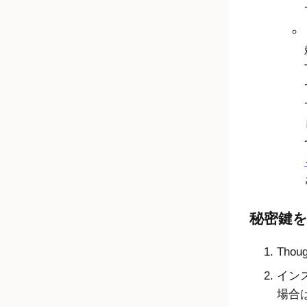
秘密鍵
Tho
イン
場合