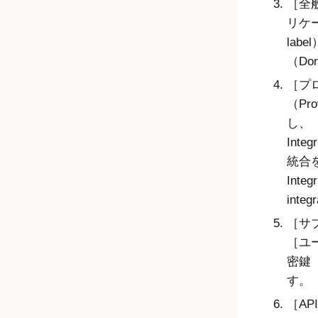
全般
リケー
label
（Do
プ
（Pro
し、
Integ
統合を
Integ
integ
サブ
ユー
密鍵（S
す。
AP