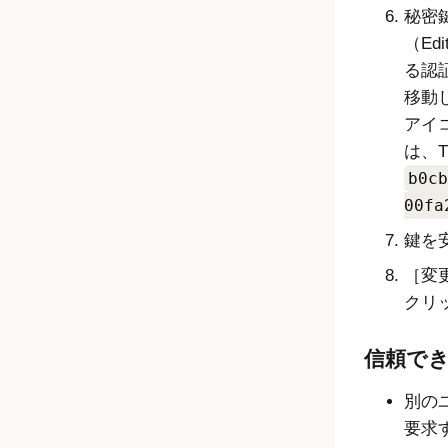
秘密
（Edi
る認証（
移動
アイ
は、T
b0cb
00fa
鍵を
変更
クリ
信頼で
別の
要求