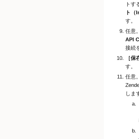
トす
ト（Im
す。
任意
API C
接続
保存
す。
任意
Zen
しま