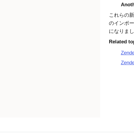
Anot
これらの
のインポ
になりま
Related to
Zen
Zen