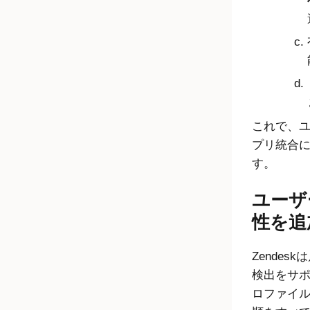
これで、ユ
プリ統合
す。
ユーザ
性を追
Zende
検出をサ
ロファイ