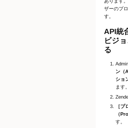
あります
ザーのプ
す。
API
ビジョ
る
Admin
ン（Ap
ション（
ます
Zen
プ
（Pro
す。