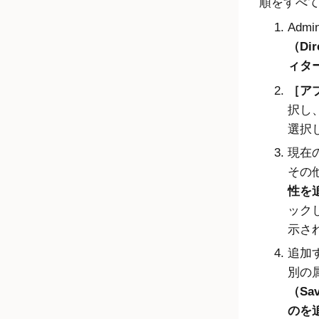
順をすべ
Admin
（Dir
ィタ
ア
択し、
選択
現在
その
性を追加
ック
示さ
追加
別の
（Sa
のを追