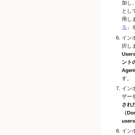
加し
とし
用し
る
」
イン
択し
User
ントのみ
Agen
す。
イン
ザー
され
（Don
user
イン