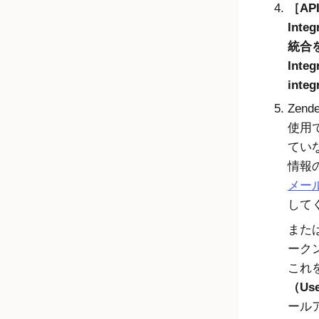
AP
Integ
統合を
Inte
integ
Zen
使用
てい
情報
メー
して
また
ーク
これ
（Us
ール