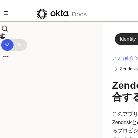
メインコンテンツにスキップ
Docs
Identity
アプリ統合
Zende
Zen
合す
このアプリ
Zendes
るプロビ