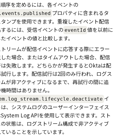
。順序を定めるには、各イベントの
プロパティに含まれるタ
.events.published
スタンプを使用できます。重複したイベント配信
出するには、受信イベントの
値を以前に
eventId
したイベントの値と比較します。
ストリームが配信イベントに応答する際にエラー
生した場合、またはタイムアウトした場合、配信
は失敗します。どちらかが発生するとOktaは配
再試行します。配信試行は2回のみ行われ、ログス
ームが非アクティブになるまで、再試行の間に追
待機時間はありません。
イ
em.log_stream.lifecycle.deactivate
トは、システムログのユーザーインターフェイス
System Log APIを使用して表示できます。スト
ムの状態は、ログストリーム構成で非アクティブ
れていることを示しています。