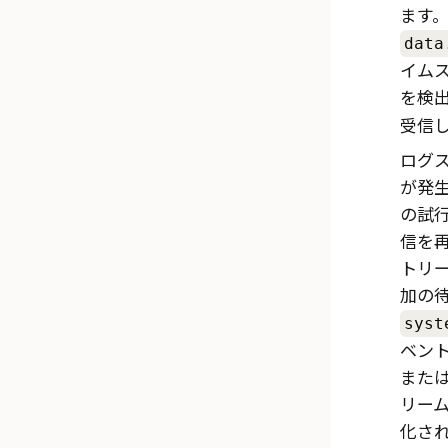
ます
data
イム
を検
受信
ログ
が発
の試行
信を
トリ
加の
syst
ベン
または
リー
化さ