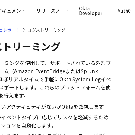
キップ
Okta
ドキュメント
リリースノート
Auth0
Developer
とレポート
ログストリーミング
ストリーミング
ーミングを使用して、サポートされている外部プ
ーム（
Amazon EventBridge
または
Splunk
ぼリアルタイムで手軽にOkta System Logイベ
スポートします。これらのプラットフォームを使
を行えます。
しいアクティビティがないか
Okta
を監視します。
のイベントタイプに応じてリスクを軽減するため
クションを自動化します。