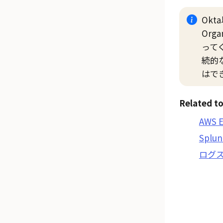
Okta
Org
って
続的
はで
Related to
AWS
Spl
ログ