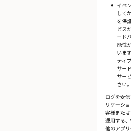
イベ
して
を保
ビス
ード
能性
いま
ティ
サー
サービ
さい
ログを受信
リケーショ
客様または
運用する、
他のアプリ