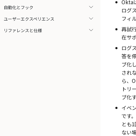
Okta
自動化とフック
ログ
フィ
ユーザーエクスペリエンス
再試
リファレンスと仕様
在サ
ログ
答を
ブ化
され
ら、
O
トリ
ブ化
イベ
です
とも
ない