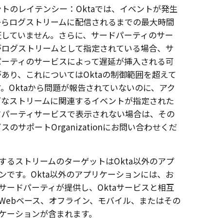
ントのレイテンシー：
Okta
では、イベントが発生
からログストリームに配信されるまでの最大時間
証していません。さらに、サードパーティのサー
がログストリームとして指定されている場合、サ
パーティのサービスによって遅延が挿入される可
があり、これについては
Okta
の制御範囲を超えて
す。
Okta
から問題が報告されていないのに、アク
ブなストリームに関連するイベントが指定された
ドパーティサービスで表示されない場合は、その
スのサポートOrganizationにお問い合わせくだ
。
するストリームのターゲットは
Okta
以外のアプ
ンです。
Okta
以外のアプリケーションには、お
サードパーティが提供し、
Okta
サービスと相互
Webベース、オフライン、モバイル、またはその
ケーションが含まれます。