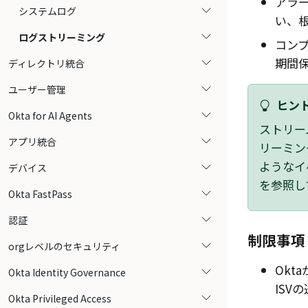
アラ
システムログ
い、
ログストリーミング
コン
期間
ディレクトリ統合
ユーザー管理
ヒント
Okta for AI Agents
ストリー
アプリ統合
リーミン
ようなイ
デバイス
を参照し
Okta FastPass
認証
制限事項
orgレベルのセキュリティ
Okta
Okta Identity Governance
ISV
Okta Privileged Access