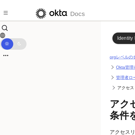
メインコンテンツにスキップ
Docs
Identity
orgレベル
Okta管
管理者ロ
アクセス
アク
条件
アクセス