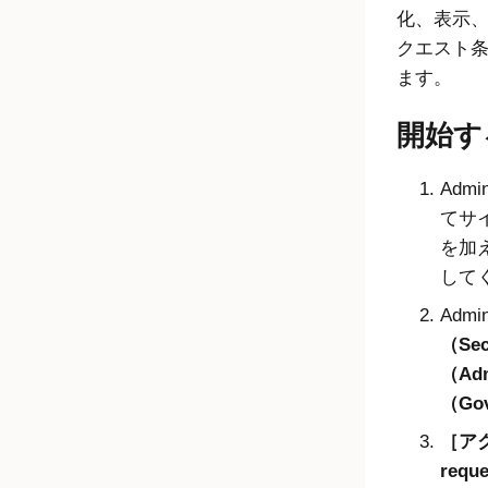
化、表示
クエスト
ます。
開始す
Admin
てサ
を加
して
Admin
（Sec
（Adm
（Gov
ア
requ