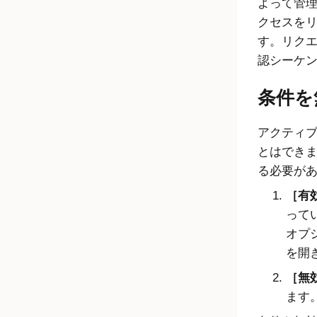
よって管
クセスを
す。リク
認シーケ
条件を
アクティ
とはでき
る必要が
有効
って
オプ
を開
無効
ます