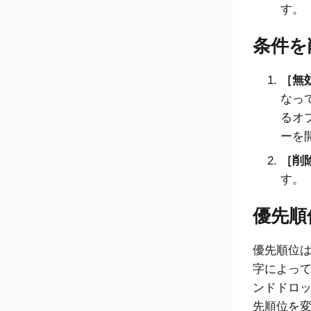
す。
条件を
無効
なっ
るオ
ーを
削除
す。
優先順
優先順位
字によっ
ンドドロ
先順位を