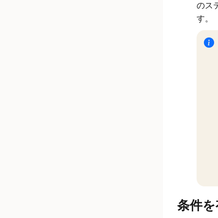
のス
す。
条件を