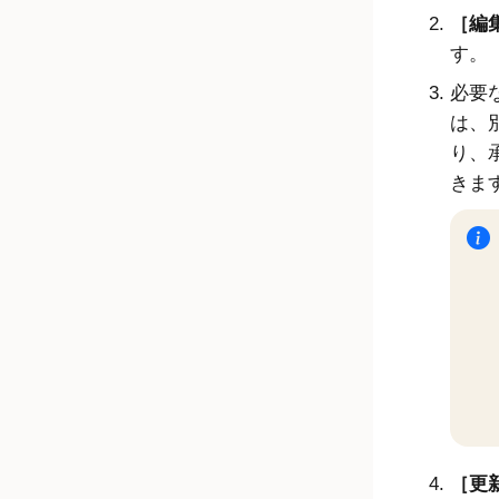
編集
す。
必要
は、
り、
きま
更新