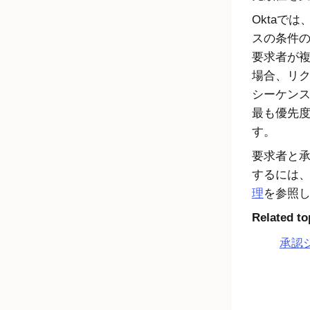
Okta
では
スの条件
要求者が
場合、リ
シーケン
最も優先
す。
要求者と
するには
理
を参照
Related to
承認