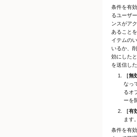
条件を有
るユーザ
ンスがア
あること
イテムの
いるか、
効にした
を送信し
無効
なっ
るオ
ーを
有効
ます
条件を有