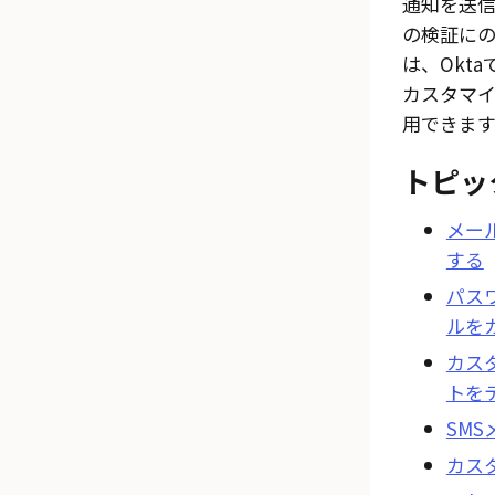
通知を送信
の検証に
は、Okt
カスタマ
用できます
トピッ
メー
する
パス
ルを
カス
トを
SM
カス