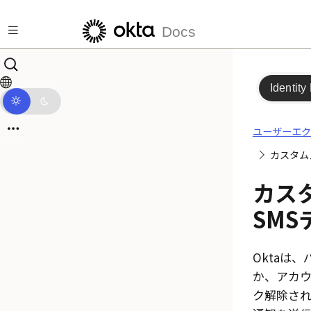
メインコンテンツにスキップ
Docs
Identity
ユーザーエク
カスタム
カス
SM
Oktaは
か、アカ
ク解除さ