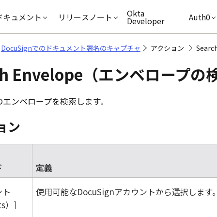
キップ
Okta
ドキュメント
リリースノート
Auth0
Developer
DocuSignでのドキュメント署名のキャプチャ
アクション
Sear
rch Envelope（エンベロープ
のエンベロープを検索します。
ョン
ド
定義
ント
使用可能な
DocuSign
アカウントから選択します
ts）