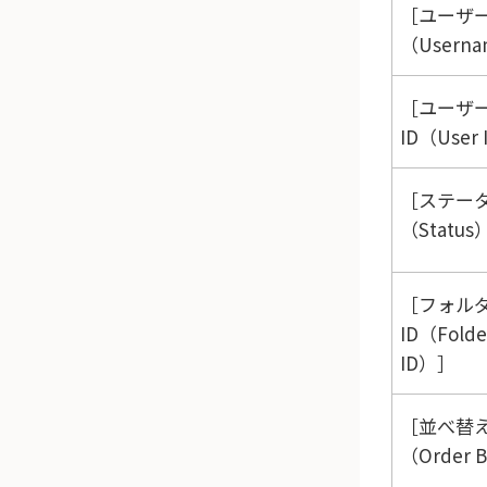
ユーザ
（Usern
ユーザ
ID（User 
ステー
（Status
フォル
ID（Folde
ID）
並べ替
（Order 