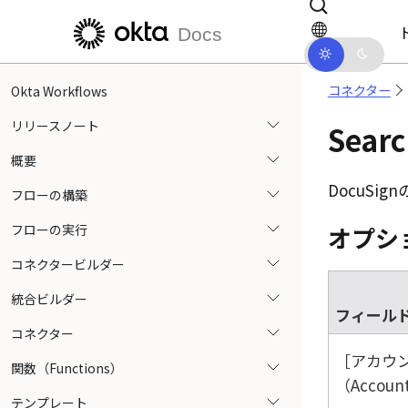
メインコンテンツにスキップ
ドキュメントナビゲーションにス
Docs
コネクター
Okta Workflows
リリースノート
Sea
概要
DocuSign
フローの構築
フローの実行
オプシ
コネクタービルダー
統合ビルダー
フィール
コネクター
アカウ
関数（Functions）
（Accoun
テンプレート