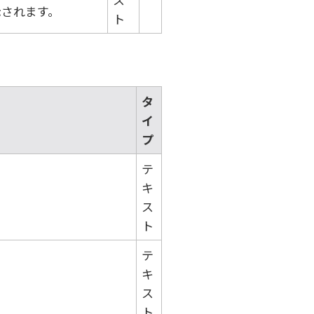
示されます。
ト
タ
イ
プ
テ
キ
ス
ト
テ
キ
ス
ト