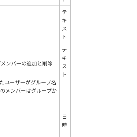
テ
キ
ス
ト
テ
キ
プメンバーの追加と削除
ス
ト
たユーザーがグループ名
のメンバーはグループか
日
時