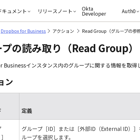
キップ
Okta
ドキュメント
リリースノート
Auth0
Developer
Dropbox for Business
アクション
Read Group（グループの参
プの読み取り（Read Group）
r Business
インスタンス内のグループに関する情報を取得
ョン
ド
定義
プ
グループ
ID
または
外部ID（External ID）
）
ループを選択します。