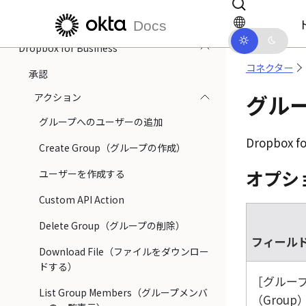
DocuSignでのドキュメント署名のキャプ
メインコンテンツにスキップ
ドキュメントナビゲーションにス
チャ
Docs
Dropbox for Business
コネクター
承認
グルー
アクション
グループへのユーザーの追加
Dropbox fo
Create Group（グループの作成）
オプシ
ユーザーを作成する
Custom API Action
Delete Group（グループの削除）
フィール
Download File（ファイルをダウンロー
ドする）
グルー
List Group Members（グループメンバ
（Group