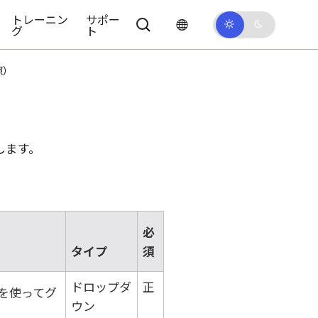
トレーニン
サポー
グ
ト
照）
します。
必
タイプ
須
ドロップダ
正
を使ってグ
ウン