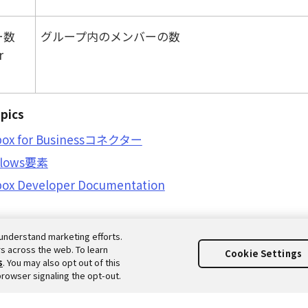
ー数
グループ内のメンバーの数
r
pics
box for Businessコネクター
flows要素
ox Developer Documentation
understand marketing efforts.
s across the web. To learn
Cookie Settings
s
. You may also opt out of this
browser signaling the opt-out.