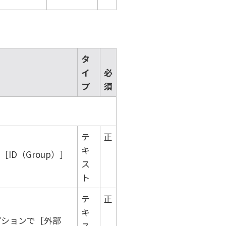
タ
イ
必
プ
須
テ
正
キ
ID（Group）
ス
ト
テ
正
キ
プションで
外部
ス