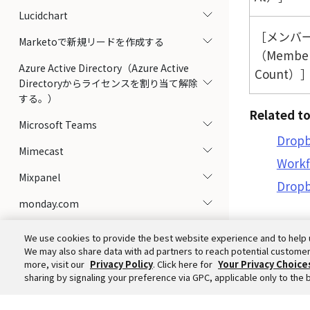
Lucidchart
メンバ
Marketoで新規リードを作成する
（Membe
Azure Active Directory（Azure Active
Count）
Directoryからライセンスを割り当て解除
する。）
Related to
Microsoft Teams
Drop
Mimecast
Work
Mixpanel
Dropb
monday.com
Netskope
We use cookies to provide the best website experience and to help 
We may also share data with ad partners to reach potential customer
NetSuite
more, visit our
Privacy Policy
. Click here for
Your Privacy Choice
sharing by signaling your preference via GPC, applicable only to the 
Office 365 Calendar
Office 365 Mail