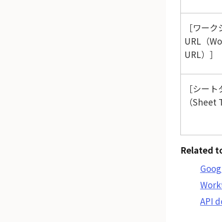
ワーク
URL（Wor
URL）
シート
（Sheet 
Related t
Goo
Work
API 