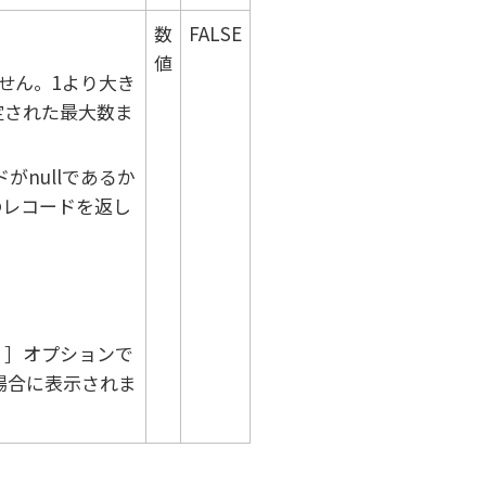
数
FALSE
。
値
せん。1より大き
定された最大数ま
ドがnullであるか
のレコードを返し
）
オプションで
場合に表示されま