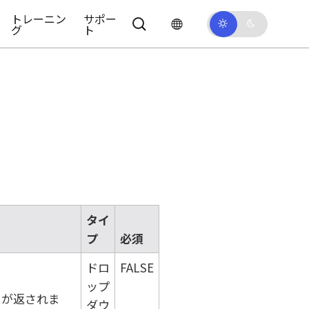
トレーニン
サポー
グ
ト
タイ
プ
必須
ドロ
FALSE
ップ
ドが返されま
ダウ