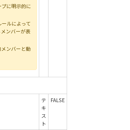
ープに明示的に
ルールによって
るメンバーが表
的メンバーと動
テ
FALSE
キ
ス
ト