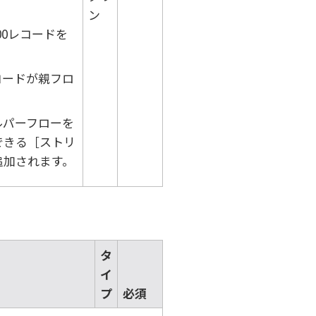
ン
00レコードを
コードが親フロ
ルパーフローを
できる
ストリ
追加されます。
タ
イ
プ
必須