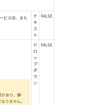
テ
FALSE
サービスID、また
キ
ス
ト
ド
FALSE
ロ
ッ
プ
ダ
ウ
ン
要があり、静
ばなりません。