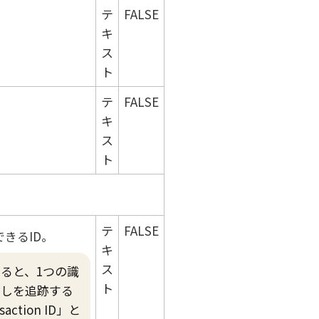
テ
FALSE
キ
ス
ト
テ
FALSE
キ
ス
ト
テ
FALSE
きるID。
キ
ス
ると、1つの識
ト
出しを追跡する
tion ID」と