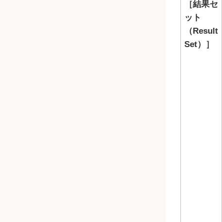
結果セ
ット
（Result
Set）