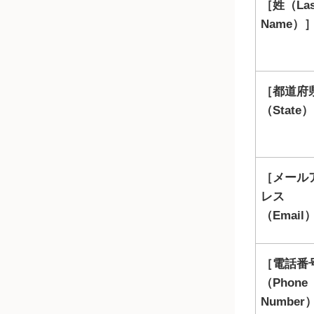
姓（Las
Name）
都道府
（State）
メール
レス
（Email
電話番
（Phone
Number