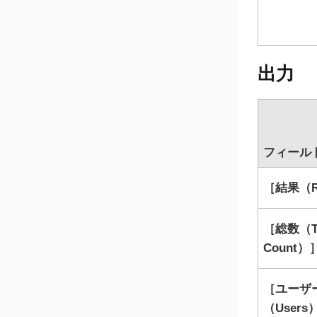
出力
フィール
結果（R
総数（To
Count）
ユーザ
（Users