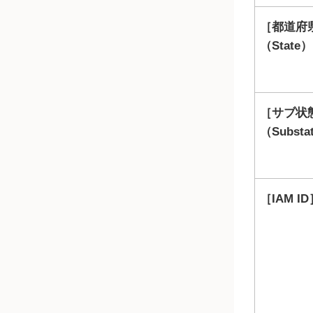
都道府
（State）
サブ状
（Substa
IAM ID