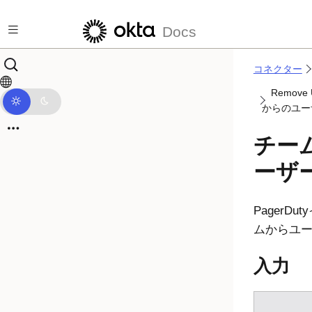
メインコンテンツにスキップ
Docs
コネクター
Remove
からのユー
チー
ーザ
PagerDuty
ムからユ
入力