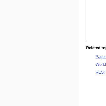
Related to
Pag
Work
REST