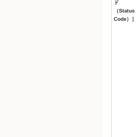
ド
（Status
Code）