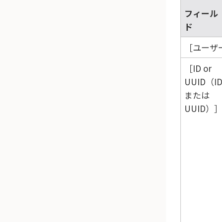
フィール
ド
ユーザー
ID or
UUID（I
または
UUID）