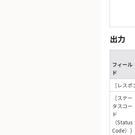
出力
フィール
ド
レスポン
ステー
タスコー
ド
（Status
Code）