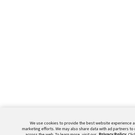
We use cookies to provide the best website experience a
marketing efforts. We may also share data with ad partners to
across the web. To learn more, visit our
Privacy Policy
. Cli