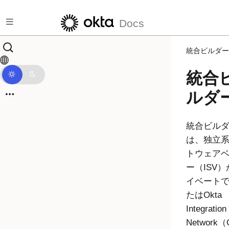
メインコンテンツにスキップ
Docs
統合ビルダー
統合
ルダ
統合ビル
は、独立
トウェア
ー（ISV
イベート
たはOkta
Integration
Network（