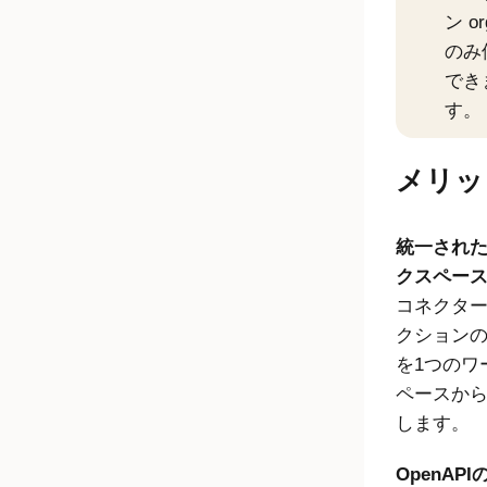
ン
o
のみ
でき
す。
メリッ
統一され
クスペー
コネクタ
クション
を1つのワ
ペースか
します。
OpenAP