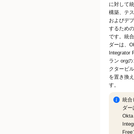
に対して
構築、テ
およびデ
するため
です。
統
ダー
は、
O
Integrator
ラン
orgの
クタービ
を置き換
す。
統合
ダー
Okta
Integ
Fre