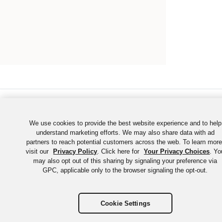
©
2026
Okta, Inc. All Rights Reserved. それぞれの商標は、そ
れぞれの商標所有者に帰属します。
We use cookies to provide the best website experience and to help
understand marketing efforts. We may also share data with ad
partners to reach potential customers across the web. To learn more
visit our
Privacy Policy
. Click here for
Your Privacy Choices
. Yo
may also opt out of this sharing by signaling your preference via
GPC, applicable only to the browser signaling the opt-out.
Cookie Settings