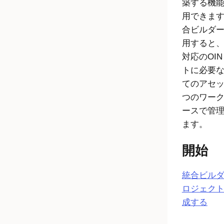
築する機
用できま
合ビルダ
用すると
対応のOI
トに必要
てのアセッ
つのワー
ースで管
ます。
開始
統合ビル
ロジェク
成する