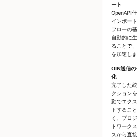
ート
OpenAPI
インポー
フローの
自動的に
ることで
を加速し
OIN送信
化
完了した
クション
動でエク
トするこ
く、プロ
トワーク
スから直