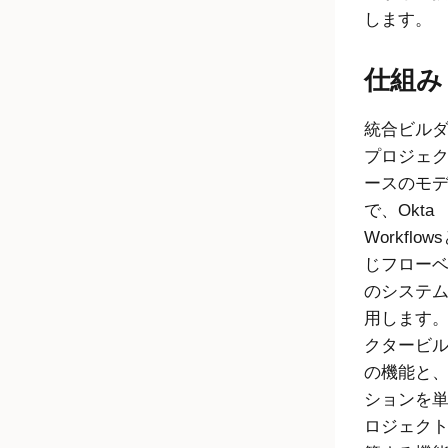
します。
仕組み
統合ビル
プロジェ
ースのモ
で、Okta
Workflow
じフロー
のシステ
用します
クタービ
の機能と
ションを
ロジェク