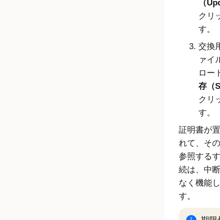
（Up
クリ
す。
交換
ァイ
ロー
存（S
クリ
す。
証明書が
れて、そ
参照する
続は、中
なく機能
す。