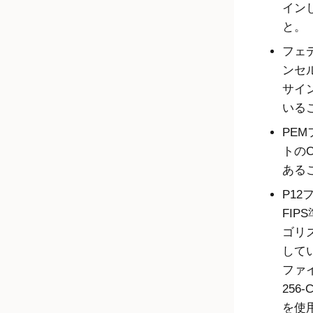
イン
と。
フェ
ンセル
サイ
いる
PE
トの
ある
P12
FIP
ゴリ
して
ファイ
256
を使