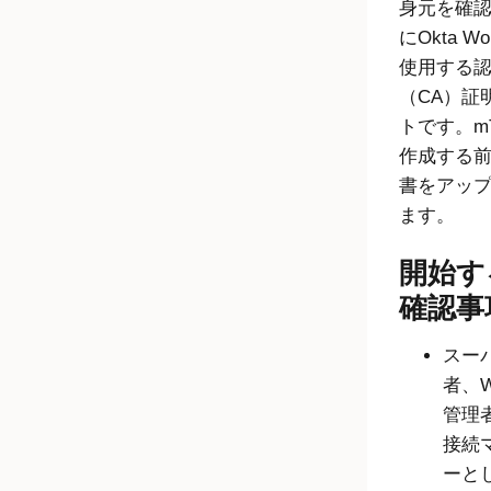
身元を確
に
Okta Wo
使用する
（CA）証
トです。m
作成する前
書をアッ
ます。
開始す
確認事
スー
者、
W
管理
接続
ー
と