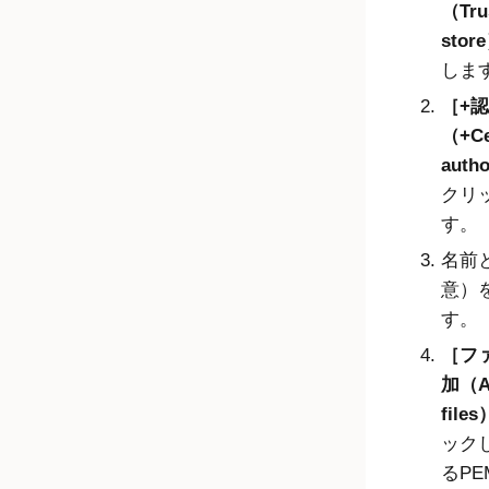
（Tru
stor
しま
+
（+Cer
auth
クリ
す。
名前
意）
す。
フ
加（A
files
ック
るP