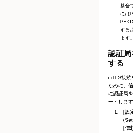
整合
にはP
PBK
する
ます
認証局
する
mTLS接
ために、
に
認証局
ードしま
設
（Set
信