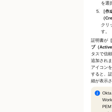
を選
作
（Cre
クリ
す。
証明書が
ブ（Activ
タスで信
追加され
アイコン
すると、
細が表示
Okta
Work
PE