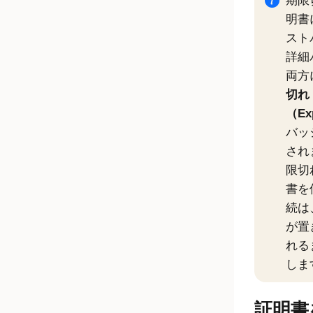
期限
明書
スト
詳細
両方
切れ
（Ex
バッ
され
限切
書を
続は
が置
れる
しま
証明書