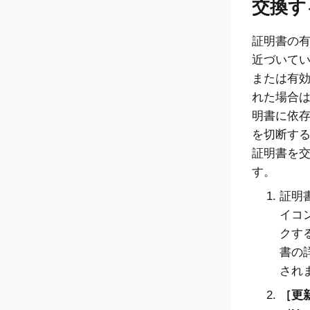
交換す
証明書の
近づいて
または有
れた場合
明書に依
を切断す
証明書を
す。
証明
イコ
クす
書の
され
更