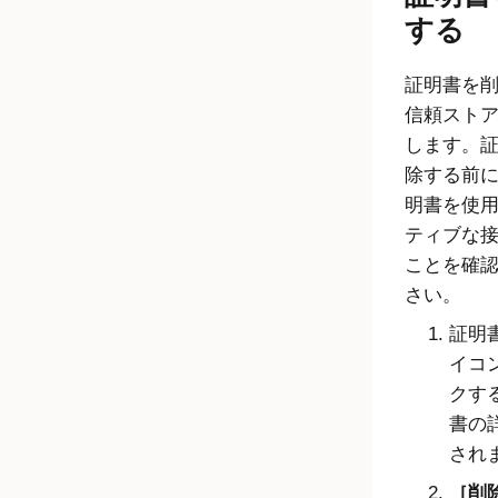
する
証明書を
信頼スト
します。
除する前
明書を使
ティブな
ことを確
さい。
証明
イコ
クす
書の
され
削