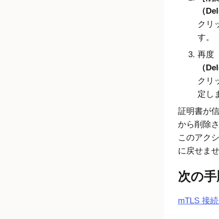
（Del
クリ
す。
再度
（Del
クリ
定し
証明書が
から削除
このアク
に戻せま
次の手
mTLS 接