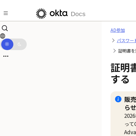
メインコンテンツにスキップ
Docs
AD参加
パスワー
証明書を
証明
する
販
ら
202
って
Adva