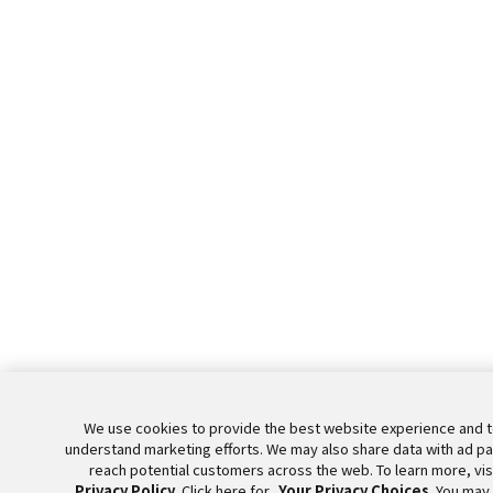
We use cookies to provide the best website experience and t
understand marketing efforts. We may also share data with ad pa
reach potential customers across the web. To learn more, vis
Privacy Policy
. Click here for
Your Privacy Choices
. You may