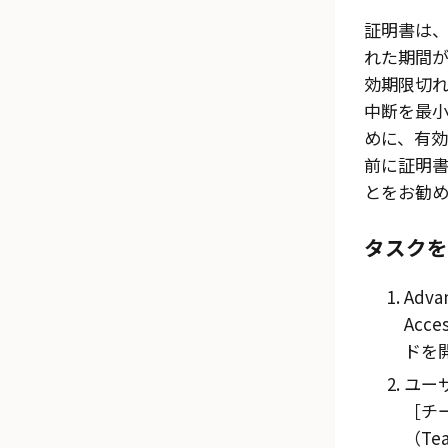
証明書は
れた期間
効期限切れ
中断を最
めに、有
前に証明
とをお勧
タスクを
Adva
Acce
ドを
ユー
チ
（Te