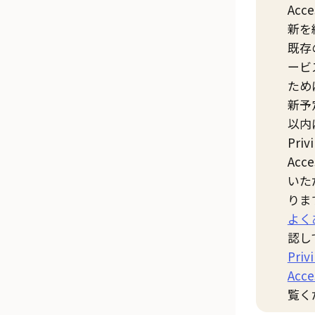
Acce
新を
既存
ービ
ため
新予
以内
Priv
Acce
いた
りま
よく
認し
Priv
Acce
覧く