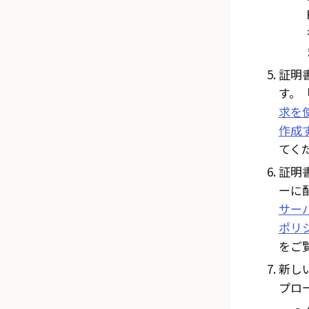
証明
す。
求を
作成
てく
証明
ーに
サー
ポリ
をご
新し
プロ