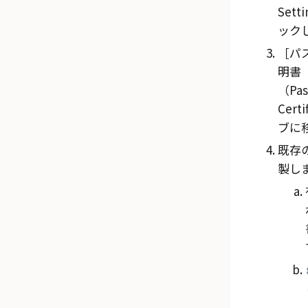
Sett
ック
パ
明書
（Pas
Certi
ブに
既存
製し