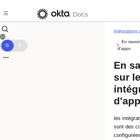
Passer au contenu principal
Docs
Intégrations 
En savoir
d'apps
En sa
sur l
intég
d'ap
les intégra
sont des c
configurée