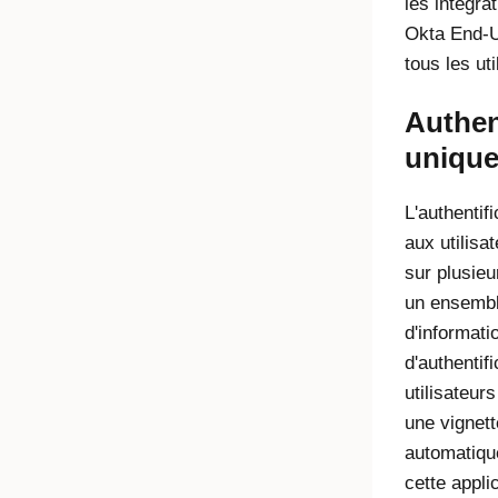
les intégra
Okta End-
tous les ut
Authen
unique
L'authentif
aux utilisat
sur plusie
un ensembl
d'informatio
d'authentif
utilisateur
une vignett
automatiqu
cette appli