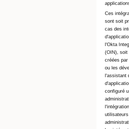
application
Ces intégra
sont soit p
cas des int
d'applicati
l'Okta Inte
(
OIN
), soi
créées par 
ou les déve
l'assistant 
d'applicati
configuré u
administrat
l'intégrati
utilisateur
administrat