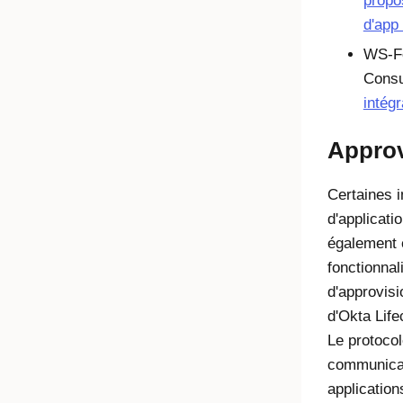
propo
d'ap
WS-Fe
Cons
intég
Appro
Certaines i
d'applicati
également 
fonctionnal
d'approvis
d'Okta Lif
Le protocol
communicat
application