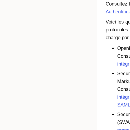
Consultez l
Authentific
Voici les q
protocoles
charge par
OpenI
Cons
intég
Secur
Marku
Cons
intégr
SAM
Secur
(SWA)