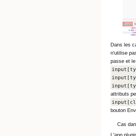
Dans les ca
n'utilise pa
passe et le
input[ty
input[ty
input[ty
attributs p
input[cl
bouton Env
Cas dans
L'app plugi