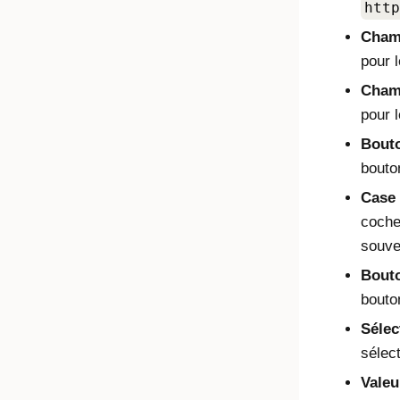
http
Champ
pour 
Cham
pour 
Bout
bouto
Case 
coche
souven
Bouto
bouto
Sélec
sélec
Valeu