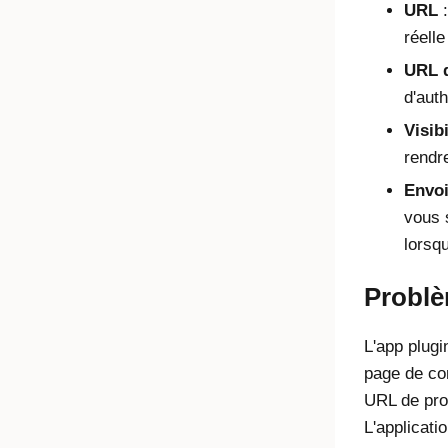
URL
:
réelle
URL d
d'auth
Visibi
rendre
Envoi
vous 
lorsqu
Probl
L'app plugi
page de con
URL de prov
L'applicati