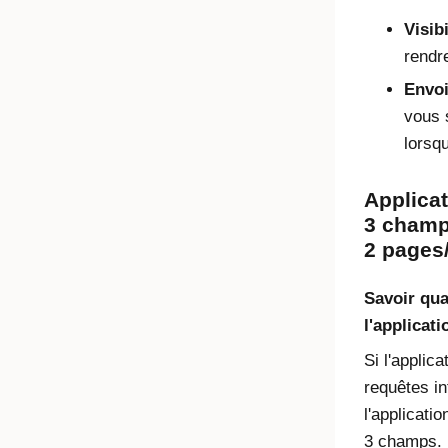
Visibi
rendre
Envoi
vous 
lorsqu
Applica
3 champ
2 pages
Savoir qua
l'applicat
Si l'applica
requêtes i
l'applicati
3 champs. P