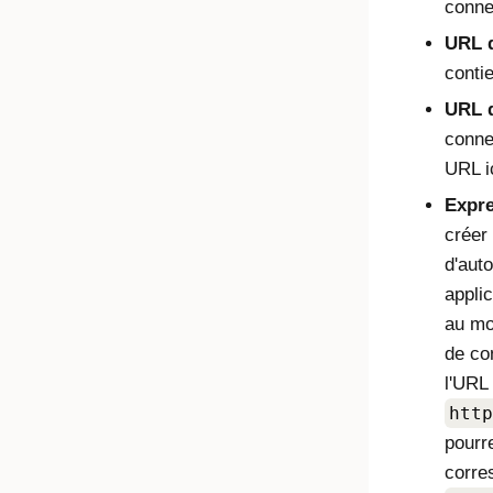
conne
URL 
contie
URL d
conne
URL i
Expre
créer 
d'auto
appli
au mo
de co
l'URL
http
pourr
corre