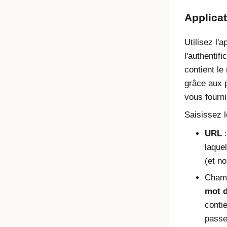
Applica
Utilisez l'
l'authentif
contient le
grâce aux 
vous fourn
Saisissez l
URL
:
laque
(et no
Cha
mot d
conti
passe