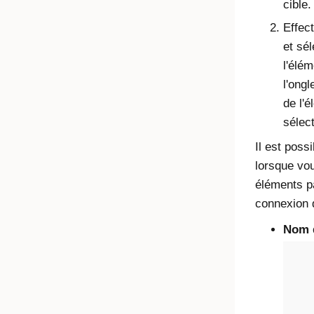
cible.
Effec
et sél
l'élé
l'ongl
de l'é
sélec
Il est poss
lorsque vou
éléments pa
connexion d
Nom d