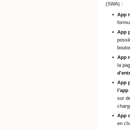
(SWA) :
App 
formu
App p
possè
bouto
App 
la pa
d'ent
App p
l'app
sur d
charg
App d
en cha