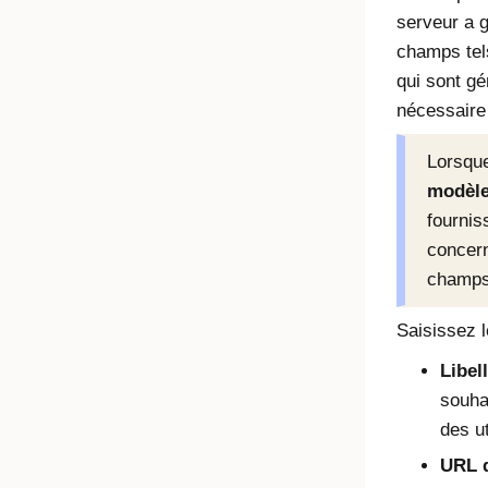
serveur a 
champs te
qui sont gé
nécessaire 
Lorsqu
modèl
fournis
concern
champs
Saisissez l
Libel
souhai
des ut
URL 