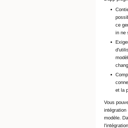
Conti
possi
ce ge
in ne
Exige
d'util
modèl
chang
Compo
conne
et la 
Vous pouve
intégration
modèle. Da
l'intégrati