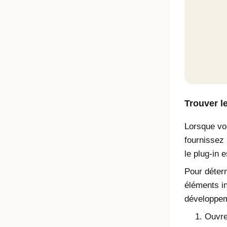
Trouver l
Lorsque vo
fournissez
le plug-in 
Pour déter
éléments in
développe
Ouvre