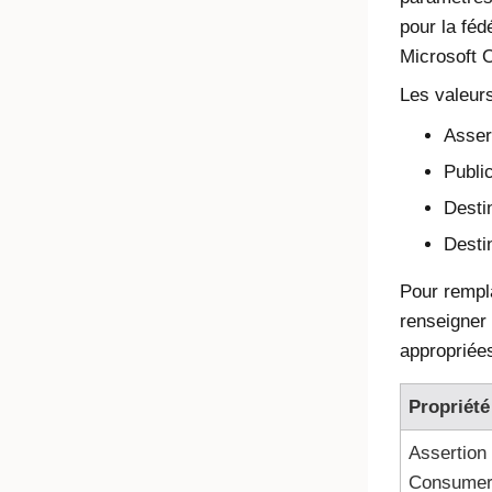
pour la féd
Microsoft O
Les valeurs
Asser
Publi
Desti
Desti
Pour rempla
renseigner 
appropriées
Propriét
Assertion
Consume