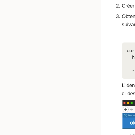
Créer
Obtene
suivan
cur
  h
  -
L'iden
ci-de