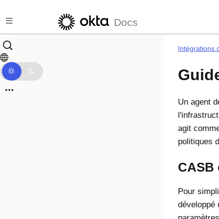
Passer au contenu principal
Docs
Intégrations 
Guide
Un agent de
l'infrastru
agit comme 
politiques 
CASB e
Pour simpli
développé u
paramètres 