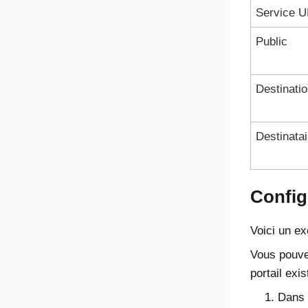
Service 
Public
Destinati
Destinatai
Config
Voici un ex
Vous pouvez
portail exis
Dans l