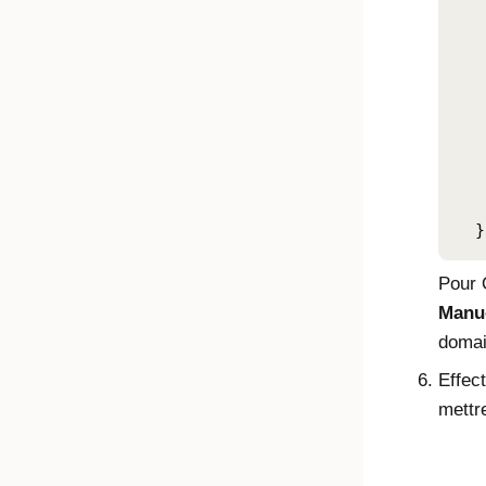
   
   
   
   
   
   
   
   
   
  }
Pour 
Manu
domai
Effec
mettre