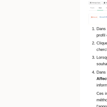
Dans
profi
Cliqu
cherch
Lorsq
souha
Dans 
Affec
infor
Ces i
métho
l'app