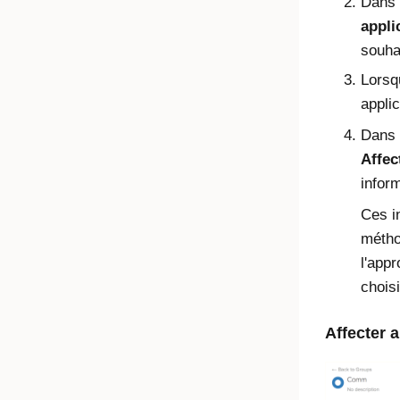
Dans
appli
souha
Lorsq
appli
Dans 
Affec
infor
Ces i
métho
l'app
choisi
Affecter 