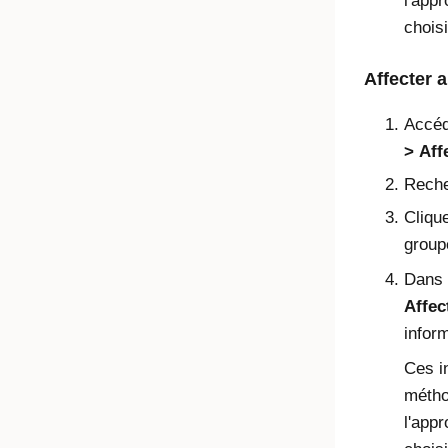
l'app
choisi
Affecter 
Accé
Aff
Reche
Cliqu
group
Dans 
Affec
infor
Ces i
métho
l'app