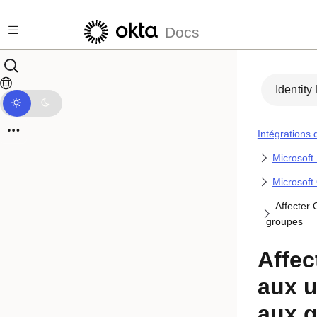
Passer au contenu principal
Docs
Identity
Intégrations 
Microsoft 
Microsoft
Affecter 
groupes
Affec
aux u
aux 