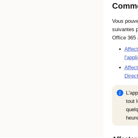
Commen
Vous pouve
suivantes p
Office 365 
Affec
l'appl
Affect
Direc
L'app
tout 
quelq
heure