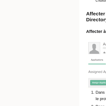
choisi
Affecter
Director
Affecter à
Dans
le pro