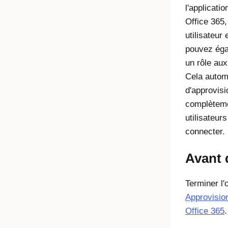
l'applicatio
Office 365,
utilisateur
pouvez éga
un rôle aux
Cela automa
d'approvis
complèteme
utilisateur
connecter.
Avant
Terminer l'
Approvision
Office 365
.