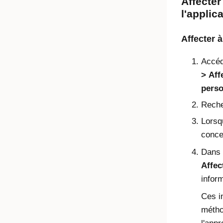
Affecter
l'applic
Affecter à
Accé
Aff
pers
Reche
Lorsqu
conce
Dans 
Affec
infor
Ces i
métho