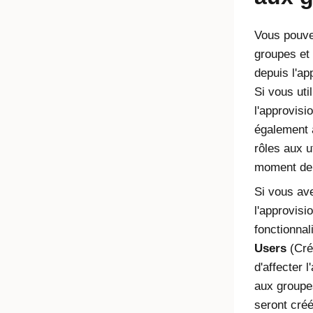
Vous pouve
groupes et 
depuis l'ap
Si vous uti
l'approvis
également a
rôles aux u
moment de l
Si vous av
l'approvisi
fonctionna
Users
(Crée
d'affecter l
aux groupes
seront créé