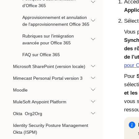
Accéd
d'Office 365
Appli
Approvisionnement et annulation
Sélec
de l'approvisionnement Office 365
Vous p
Rubriques sur l'intégration
Synch
avancée pour Office 365
des r
FAQ sur Office 365
de l'u
pour O
Microsoft SharePoint (version locale)
Pour
Mimecast Personal Portal version 3
sélec
Moodle
et les
vous s
MuleSoft Anypoint Platform
resso
Okta Org2Org
Identity Security Posture Management
Okta (ISPM)