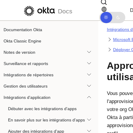
Passer au contenu principal
Passer à la navigation dans les d
D
Docs
Intégrations d
Documentation Okta
Microsoft 
Okta Classic Engine
Déployer O
Notes de version
Appro
Surveillance et rapports
utilis
Intégrations de répertoires
Gestion des utilisateurs
Vous pouvez
Intégrations d'application
l'approvisi
Débuter avec les intégrations d'apps
votre org O
Okta à parti
En savoir plus sur les intégrations d'apps
approvisio
Ajouter des intégrations d'app