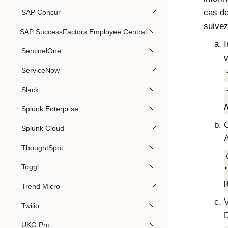
cas de
SAP Concur
suivez
SAP SuccessFactors Employee Central
I
SentinelOne
v
ServiceNow
Slack
Splunk Enterprise
Splunk Cloud
A
ThoughtSpot
Toggl
Trend Micro
V
Twilio
D
UKG Pro