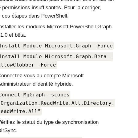
 permissions insuffisantes. Pour la corriger,
 ces étapes dans PowerShell.
nstaller les modules
Microsoft
PowerShell Graph
1.0 et bêta.
Install-Module Microsoft.Graph -Force
Install-Module Microsoft.Graph.Beta -
AllowClobber -Force
Connectez-vous au compte
Microsoft
dministrateur d'identité hybride.
Connect-MgGraph -scopes
"Organization.ReadWrite.All,Directory.
ReadWrite.All"
érifiez le statut du type de synchronisation
irSync.