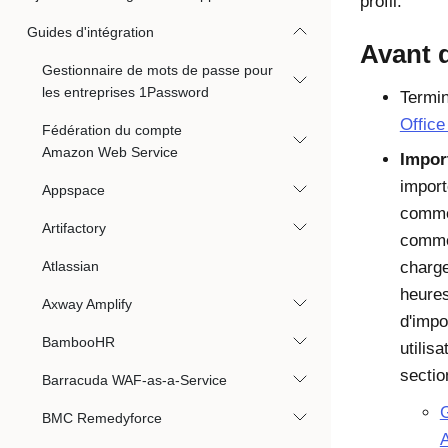
profil.
Guides d'intégration
Avant 
Gestionnaire de mots de passe pour
les entreprises 1Password
Termi
Office
Fédération du compte
Amazon Web Service
Impor
import
Appspace
comm
Artifactory
comm
Atlassian
charge
heure
Axway Amplify
d'impo
BambooHR
utilis
sectio
Barracuda WAF-as-a-Service
G
BMC Remedyforce
A