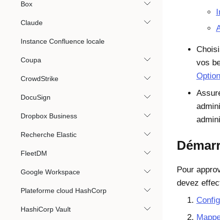
Box
I
Claude
A
Instance Confluence locale
Choisi
Coupa
vos be
Option
CrowdStrike
Assur
DocuSign
admini
Dropbox Business
admini
Recherche Elastic
Démarr
FleetDM
Pour approv
Google Workspace
devez effec
Plateforme cloud HashCorp
Config
HashiCorp Vault
Mapper