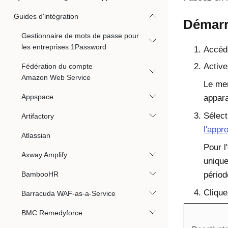
Guides d'intégration
Démarr
Gestionnaire de mots de passe pour
les entreprises 1Password
Accéd
Activ
Fédération du compte
Amazon Web Service
Le me
Appspace
appara
Sélect
Artifactory
l'appr
Atlassian
Pour l
Axway Amplify
uniqu
BambooHR
périod
Cliqu
Barracuda WAF-as-a-Service
BMC Remedyforce