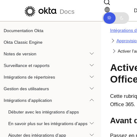
Passer au contenu principal
Passer à la navigation dans les d
D
Docs
Intégrations d
Documentation Okta
Approvisio
Okta Classic Engine
Activer l
Notes de version
Activ
Surveillance et rapports
Offic
Intégrations de répertoires
Gestion des utilisateurs
Cette rubri
Intégrations d'application
Office 365.
Débuter avec les intégrations d'apps
Avant 
En savoir plus sur les intégrations d'apps
Ajouter des intégrations d'app
Passez en 