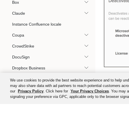
Box
Claude
Instance Confluence locale
Coupa
CrowdStrike
DocuSign
Dropbox Business
Recherche Elastic
We use cookies to provide the best website experience and to help und
may also share data with ad partners to reach potential customers acro
FleetDM
our
Privacy Policy
. Click here for
Your Privacy Choices
. You may al
signaling your preference via GPC, applicable only to the browser signal
Google Workspace
Plateforme cloud HashCorp
©
2026
Okta, Inc. To
HashiCorp Vault