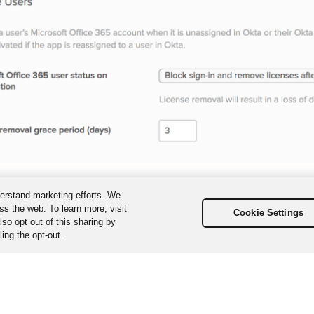
erstand marketing efforts. We
ss the web. To learn more, visit
Cookie Settings
so opt out of this sharing by
ing the opt-out.
us droits réservés. Les différentes marques sont la propriété de leurs d