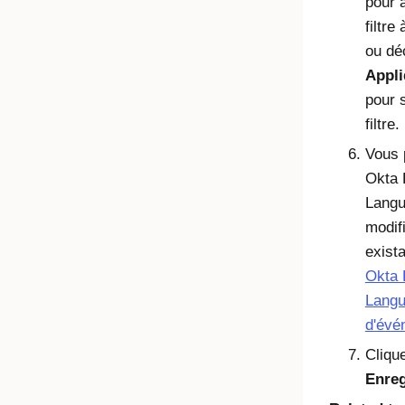
pour 
filtr
ou dé
Appli
pour 
filtre.
Vous 
Okta 
Langu
modifi
exist
Okta 
Langu
d'évé
Cliqu
Enreg