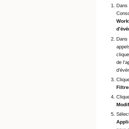
Dans l
Conso
Work
d'év
Dans l
appel
cliqu
de l'a
d'évé
Clique
Filtre
Cliqu
Modif
Sélec
Appli