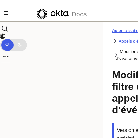
Passer au contenu principal
Docs
Automatisati
Appels d
Modifier u
d'événeme
Modif
filtre
appe
d'év
Version 