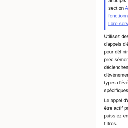
anticipé.
section
A
fonctionn
libre-ser
Utilisez des
d'appels d
pour défini
précisémen
déclenchem
d'événemen
types d'év
spécifiques
Le appel d
être actif 
puissiez en
filtres.