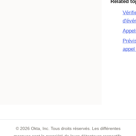
Related to
Vérifi
d'évé
Appel
Prévi
appel
©
2026
Okta, Inc. Tous droits réservés. Les différentes