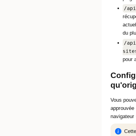
/api
récupè
actue
du plu
/api
site
pour 
Configu
qu'ori
Vous pouvez
approuvée 
navigateur
Cette