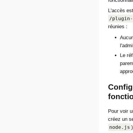
fonctionnali
L'accès est
/plugin-
réunies :
Aucun
l'admi
Le ré
parent
approu
Config
foncti
Pour voir u
créez un s
node.js