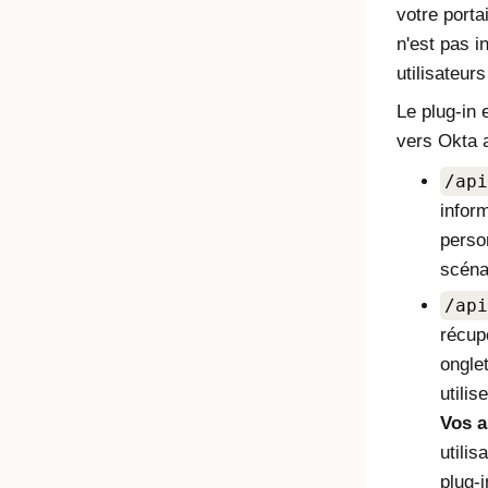
votre portai
n'est pas in
utilisateurs
Le plug-in 
vers
Okta
a
/api
inform
person
scéna
/api
récup
onglet
utili
Vos a
utilis
plug-i