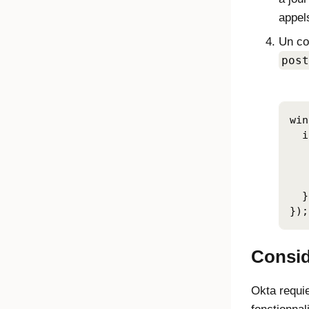
appel
Un co
post
win
  i
   
   
   
  }

});
Consid
Okta
requie