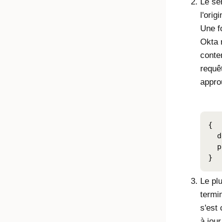
Le se
l'orig
Une fo
Okta
r
conte
requê
appro
{

  d
  p
}
Le plu
termi
s'est
à jou