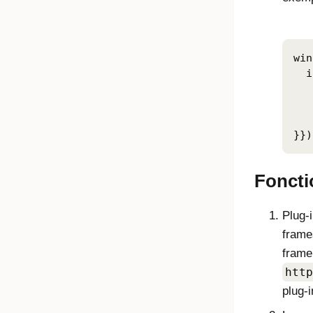
win
  i
   
   
   
Fonct
Plug-
frame
frame
http
plug-i