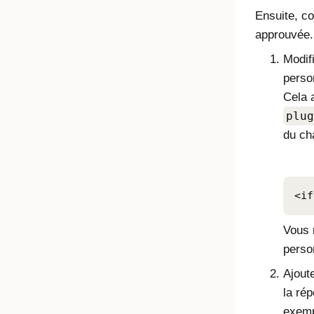
Ensuite, co
approuvée.
Modif
perso
Cela 
plug
du ch
<if
Vous 
perso
Ajout
la ré
exemp