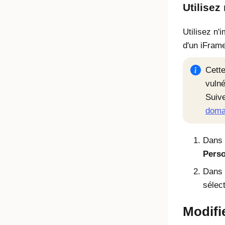
Utilisez
Utilisez n'
d'un iFram
Cette
vulné
Suive
domai
Dans l
Perso
Dans 
sélec
Modifi