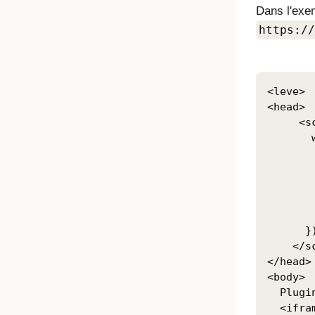
Dans l'exe
https://
<leve>

<head>

     <sc
       
       
       
       
       
        
      })
    </sc
</head>

<body>

  Plugi
  <ifra