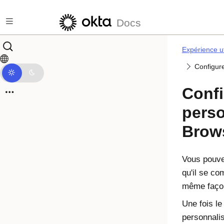
Passer au contenu principal
Docs
Expérience ut
Configure
Confi
perso
Brow
Vous pouve
qu'il se co
même faço
Une fois le 
personnali