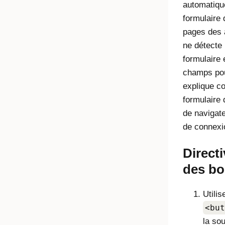
automatiqu
formulaire 
pages des 
ne détecte 
formulaire 
champs pour
explique c
formulaire
de navigat
de connexi
Direct
des bo
Utili
<but
la so