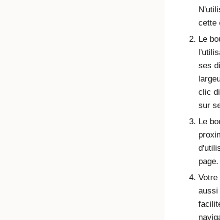
N'uti
cette
Le bou
l'util
ses d
large
clic 
sur s
Le bou
proxi
d'util
page.
Votre
aussi
facili
navig