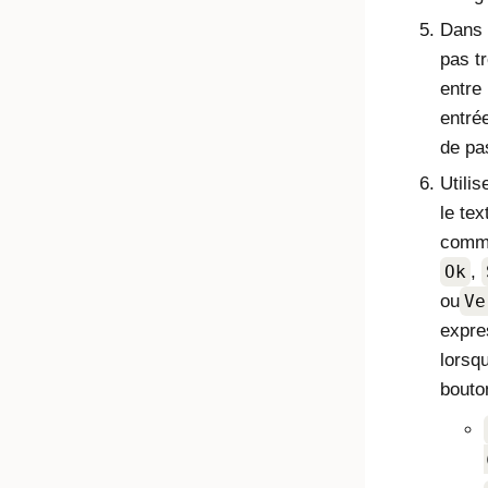
Dans 
pas t
entre 
entré
de pa
Utili
le tex
com
Ok
,
ou
Ve
expre
lorsq
bouton