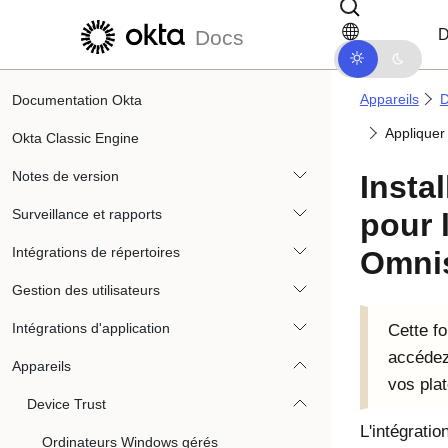
Passer au contenu principal
Passer à la navigation dans les d
D
Docs
Appareils
D
Documentation Okta
Appliquer 
Okta Classic Engine
Notes de version
Insta
Surveillance et rapports
pour 
Intégrations de répertoires
Omni
Gestion des utilisateurs
Intégrations d'application
Cette fo
accéde
Appareils
vos pla
Device Trust
L'intégration
Ordinateurs Windows gérés