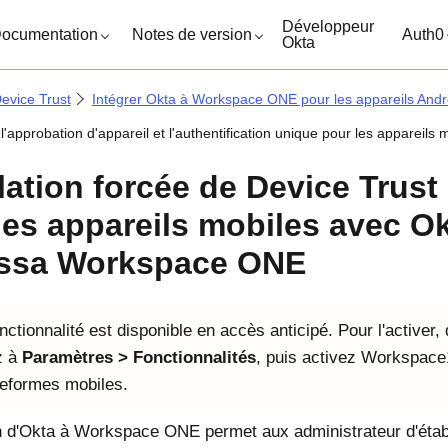
ocuments
Développeur
ocumentation
Notes de version
Auth0
Okta
evice Trust
Intégrer Okta à Workspace ONE pour les appareils Andr
l'approbation d'appareil et l'authentification unique pour les appareils 
llation forcée de Device Trust
les appareils mobiles avec Ok
ssa Workspace ONE
nctionnalité est disponible en accès anticipé. Pour l'active
z à
Paramètres
Fonctionnalités
, puis activez Workspace
teformes mobiles.
 d'
Okta
à
Workspace ONE
permet aux administrateur d'établi