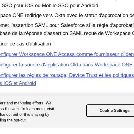
e SSO pour
iOS
ou Mobile SSO pour
Android
.
space ONE
redirige vers
Okta
avec le statut d'approbation de 
met l'assertion SAML pour
Salesforce
si la règle d'approbati
 base de la réponse d'assertion SAML reçue de
Workspace 
rer ce cas d'utilisation :
onfigurer
Workspace ONE Access
comme fournisseur d'iden
nfigurer la source d'application
Okta
dans
Workspace ONE 
nfigurer les règles de routage, Device Trust et les politique
ls
iOS
et
Android
erstand marketing efforts. We
ss the web. To learn more, visit
Cookie Settings
so opt out of this sharing by
ing the opt-out.