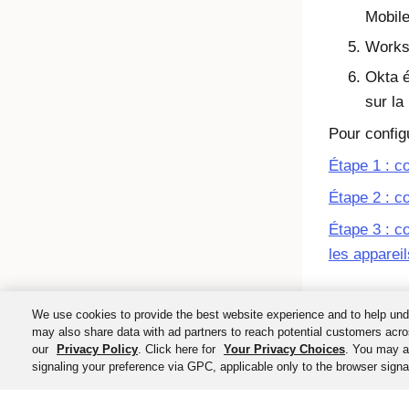
Mobil
Work
Okta
é
sur la
Pour configu
Étape 1 : c
Étape 2 : co
Étape 3 : co
les apparei
We use cookies to provide the best website experience and to help und
may also share data with ad partners to reach potential customers acro
our
Privacy Policy
. Click here for
Your Privacy Choices
. You may al
signaling your preference via GPC, applicable only to the browser signal