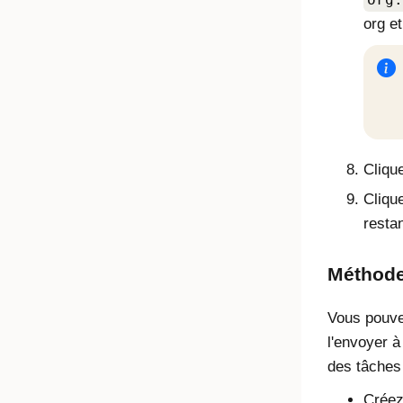
org e
Cliqu
Cliqu
resta
Méthode 
Vous pouve
l'envoyer à
des tâches
Créez