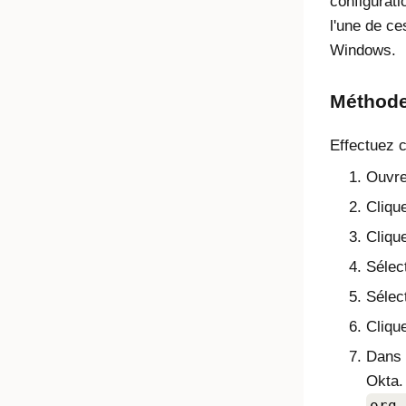
configurati
l'une de ce
Windows.
Méthode
Effectuez c
Ouvre
Cliqu
Cliqu
Sélec
Sélec
Cliqu
Dans
Okta.
org.