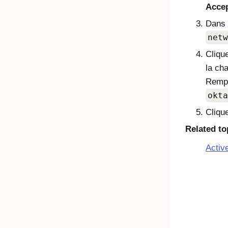
Accep
Dans
netw
Cliqu
la ch
Remp
okta
Cliqu
Related to
Activ