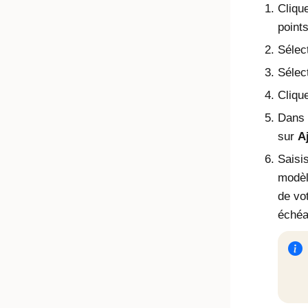
Cliqu
points
Sélec
Sélec
Cliqu
Dans 
sur
A
Saisi
modèl
de vo
échéa