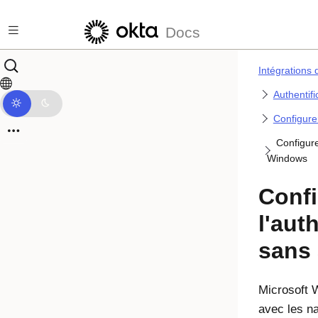
Passer au contenu principal
Docs
Intégrations 
Authentif
Configure
Configure
Windows
Confi
l'aut
sans
Microsoft 
avec les n