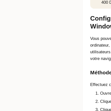
400 D
Config
Window
Vous pouve
ordinateur,
utilisateur
votre navig
Méthode
Effectuez c
Ouvre
Cliqu
Cliqu