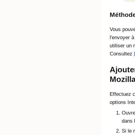
Méthode 
Vous pouve
l'envoyer à
utiliser un
Consultez
Ajoute
Mozilla
Effectuez c
options In
Ouvre
dans l
Si le