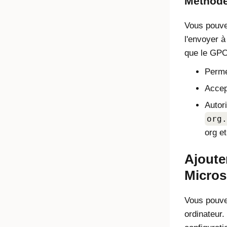
Méthode 
Vous pouve
l'envoyer à
que le GPO
Perme
Accep
Autor
org.
org e
Ajoute
Micros
Vous pouve
ordinateur