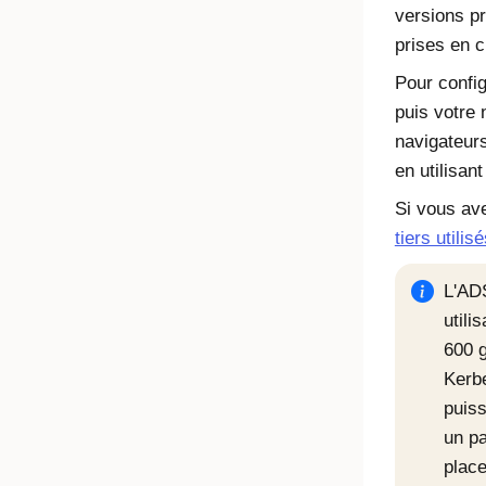
versions p
prises en c
Pour confi
puis votre
navigateurs
en utilisan
Si vous av
tiers utili
L'AD
utili
600 g
Kerbe
puiss
un p
plac