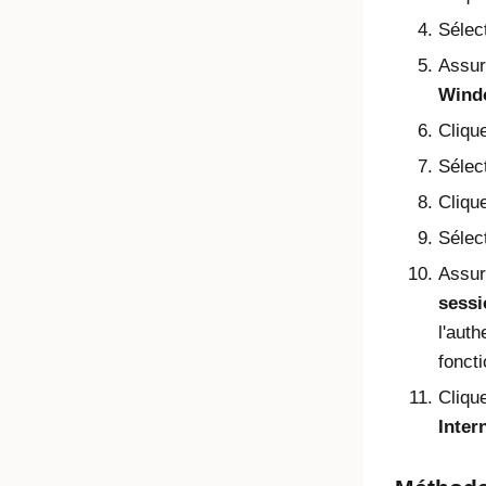
Sélec
Assur
Wind
Cliqu
Sélec
Cliqu
Sélec
Assur
sessi
l'auth
foncti
Cliqu
Inter