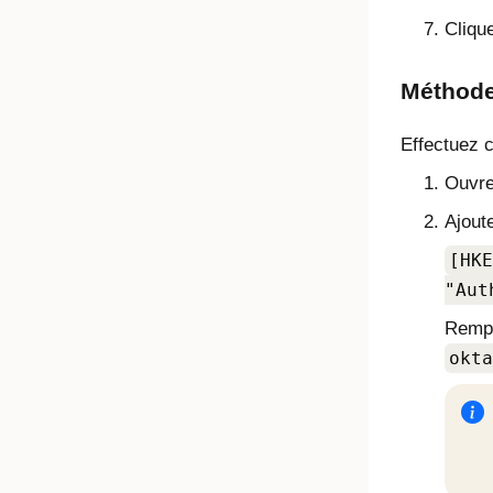
Cliqu
Méthode
Effectuez c
Ouvre
Ajout
[HKE
"Aut
Remp
okta