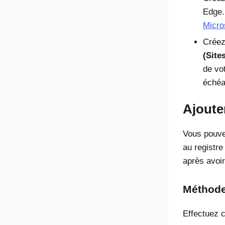
Edge
Micro
Créez
(Site
de vo
échéa
Ajoute
Vous pouve
au registre
après avoir
Méthode
Effectuez c