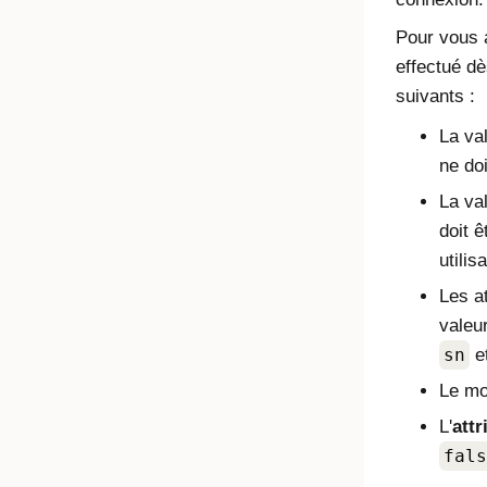
Pour vous 
effectué dè
suivants :
La val
ne do
La val
doit 
utilis
Les at
valeu
sn
e
Le mo
L'
att
fals