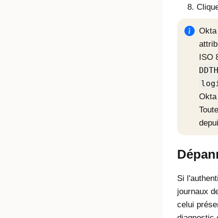
Cliqu
Okta
attri
ISO 
DDT
log
Okta
Toute
depu
Dépan
Si l'authen
journaux de
celui prése
diagnostic e