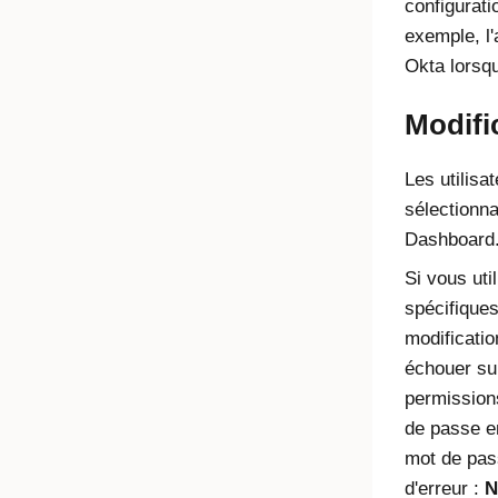
configurati
exemple, l'
Okta
lorsqu
Modifi
Les utilisa
sélectionn
Dashboard
Si vous ut
spécifiques
modificatio
échouer s
permission
de passe en
mot de pas
d'erreur :
N