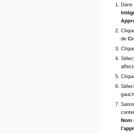
Dans 
Intég
Appr
Cliqu
de
Cr
Cliqu
Sélec
affect
Cliqu
Sélec
gauch
Saisi
conte
Nom u
l'app