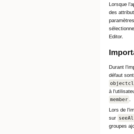
Lorsque l'a
des attribu
paramètres
sélectionner
Editor.
Import
Durant l'im
défaut sont
objectcl
à l'utilisat
member
.
Lors de l'im
sur
seeAl
groupes ajou