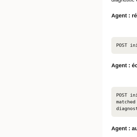
Agent : r
POST in
Agent : é
POST in
matched
diagnos
Agent : a