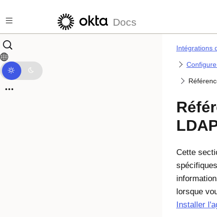
Passer au contenu principal
Docs
Intégrations 
Configure
Référence
Référ
LDAP
Cette secti
spécifiques
information
lorsque vou
Installer l