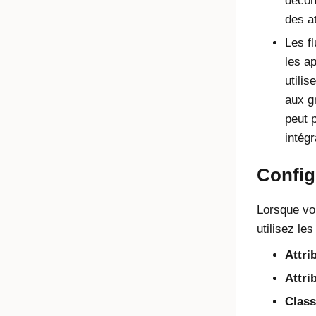
décon
des at
Les fl
les a
utilis
aux g
peut 
intég
Config
Lorsque vou
utilisez le
Attri
Attri
Class