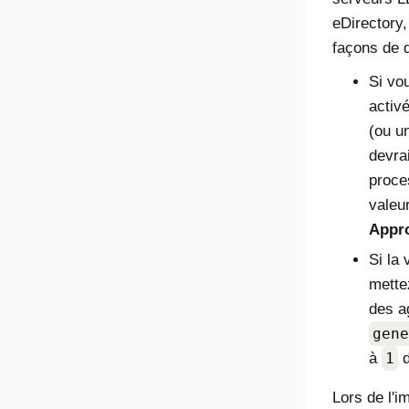
eDirectory, 
façons de d
Si vo
activ
(ou un
devra
proce
valeu
Appr
Si la
mette
des ag
gene
à
1
d
Lors de l'i