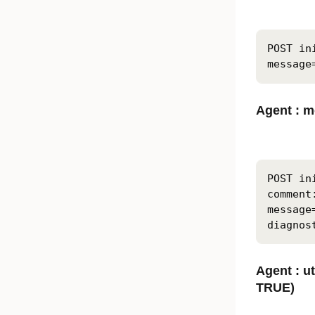
POST in
message
Agent : m
POST in
comment
message
diagnos
Agent : ut
TRUE)