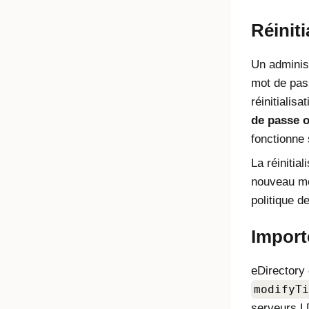
Réinit
Un administ
mot de pass
réinitialis
de passe o
fonctionne 
La réinitia
nouveau mo
politique d
Import
eDirectory
modifyTi
serveurs LD