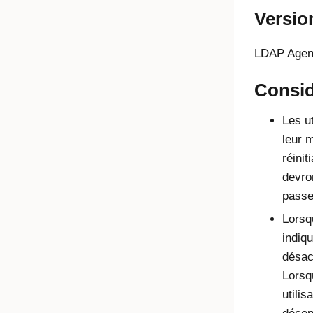
Versi
LDAP Agent
Consid
Les ut
leur m
réinit
devro
passe
Lorsq
indiq
désact
Lorsqu
utilis