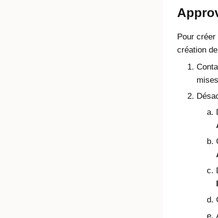
Appro
Pour créer 
création de 
Contac
mises
Désact