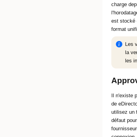
charge depu
l'horodata
est stocké
format unif
Les v
la ve
les i
Approv
Il n'existe
de eDirector
utilisez un
défaut pour
fournisseur
connexion.