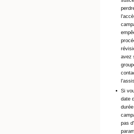
suscep
perdr
l'accè
campa
empêc
procé
révis
avez 
group
conta
l'ass
Si vo
date 
durée
campa
pas d
param