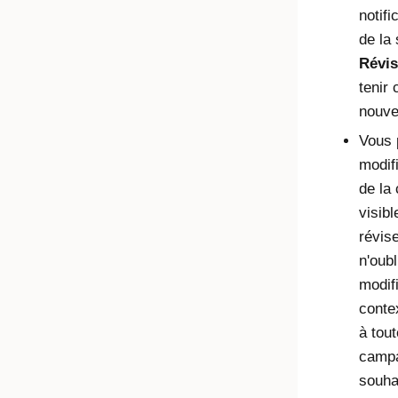
notifi
de la 
Révis
tenir
nouve
Vous 
modif
de la
visibl
révis
n'oub
modif
conte
à tout
campa
souha