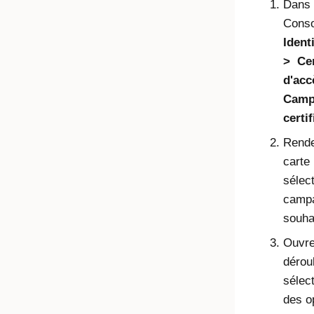
Dans l
Conso
Ident
Cer
d'acc
Camp
certi
Rende
carte
sélec
campa
souha
Ouvre
dérou
sélec
des o