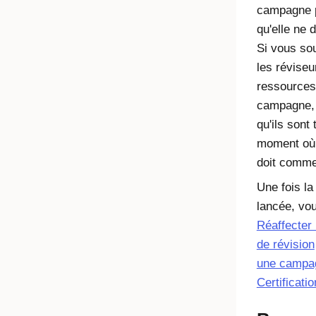
campagne p
qu'elle ne 
Si vous sou
les réviseu
ressources
campagne,
qu'ils sont 
moment où
doit comme
Une fois l
lancée, vo
Réaffecter
de révision
une campa
Certificati