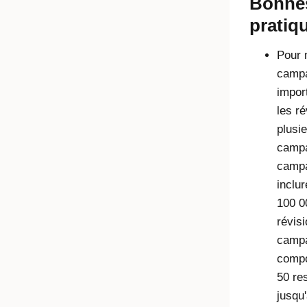
Bonne
pratiq
Pour 
camp
impor
les r
plusi
camp
campa
inclur
100 0
révis
campa
compo
50 re
jusqu