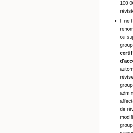
100 0
révisi
Il ne 
renom
ou su
grou
certi
d'acc
autom
révis
group
admin
affec
de rév
modif
group