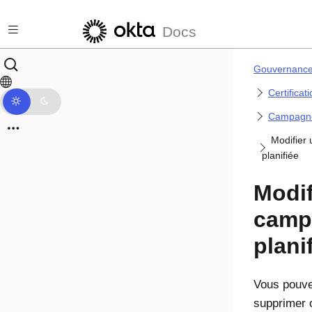
Passer au contenu principal
Docs
Gouvernance 
Certificat
Campagn
Modifier
planifiée
Modif
camp
plani
Vous pouve
supprimer 