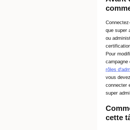
comme
Connectez-
que super 
ou adminis
certificati
Pour modif
campagne 
rôles d'adm
vous deve
connecter 
super admin
Comme
cette 