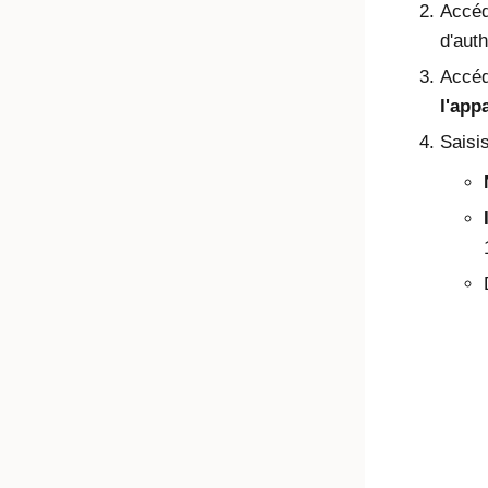
Accéd
d'auth
Accé
l'appa
Saisi