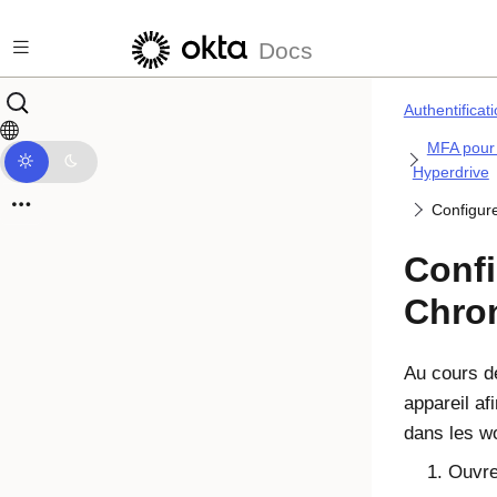
Passer au contenu principal
Docs
Authentificat
MFA pour 
Hyperdrive
Configure
Confi
Chron
Au cours de
appareil af
dans les w
Ouvre