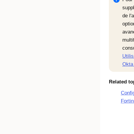
supp
de l'
optio
avanc
multi
consu
Utili
Okta
Related to
Confi
Fortin