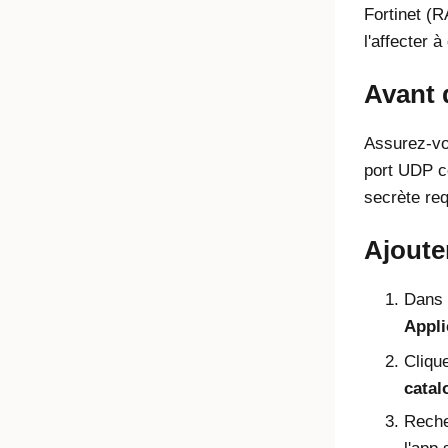
Fortinet (
l'affecter 
Avant
Assurez-vo
port UDP c
secrète req
Ajouter
Dans 
Appli
Cliqu
catal
Reche