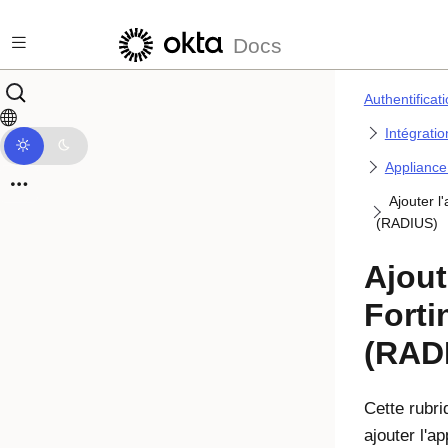
Passer au contenu principal
Docs
Authentificat
Intégrati
Appliance
Ajouter l
(RADIUS)
Ajout
Forti
(RAD
Cette rubr
ajouter l'a