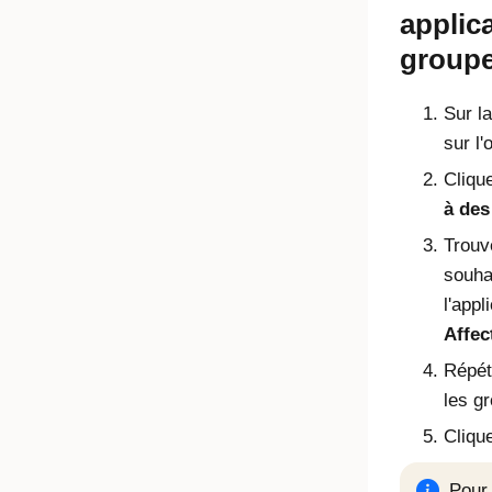
applic
group
Sur la
sur l'
Cliqu
à des
Trouv
souha
l'appl
Affec
Répét
les g
Cliqu
Pour 