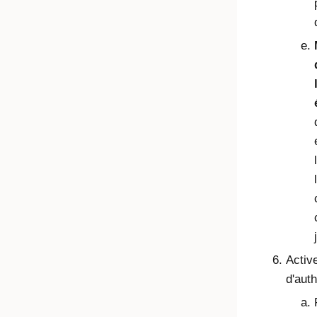
Activ
d'auth