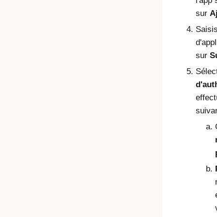
l'app 
sur
A
Saisis
d'appl
sur
S
Sélec
d'aut
effec
suiva