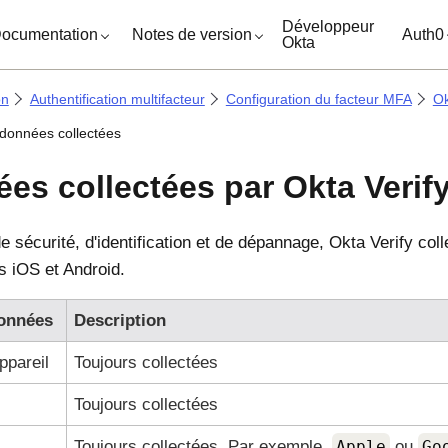
ocuments
Développeur
ocumentation
Notes de version
Auth0
Okta
on
Authentification multifacteur
Configuration du facteur MFA
Ok
données collectées
es collectées par
Okta Verif
e sécurité, d'identification et de dépannage,
Okta Verify
coll
s iOS et Android.
onnées
Description
ppareil
Toujours collectées
Toujours collectées
Toujours collectées. Par exemple,
Apple
ou
Go