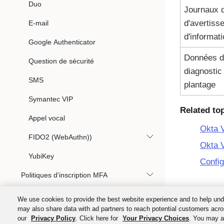
Duo
Journaux d
d'avertiss
E-mail
d'informat
Google Authenticator
Données d
Question de sécurité
diagnostic
SMS
plantage
Symantec VIP
Related to
Appel vocal
Okta V
FIDO2 (WebAuthn))
Okta V
YubiKey
Config
Politiques d'inscription MFA
MFA pour les agents tiers
We use cookies to provide the best website experience and to help und
may also share data with ad partners to reach potential customers acro
Réinitialiser l'authentification multifacteur
our
Privacy Policy
. Click here for
Your Privacy Choices
. You may al