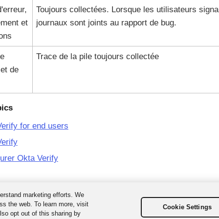
'erreur,
Toujours collectées. Lorsque les utilisateurs sign
ement et
journaux sont joints au rapport de bug.
ions
e
Trace de la pile toujours collectée
 et de
pics
erify for end users
erify
urer Okta Verify
erstand marketing efforts. We
ss the web. To learn more, visit
Cookie Settings
so opt out of this sharing by