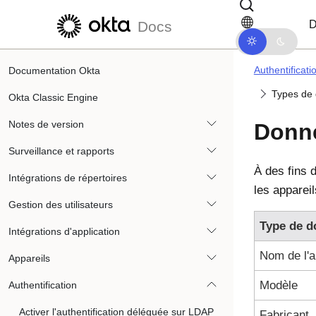
Passer au contenu principal
Passer à la navigation dans les d
D
Docs
Authentificati
Documentation Okta
Types de 
Okta Classic Engine
Notes de version
Donné
Surveillance et rapports
À des fins d
Intégrations de répertoires
les appareil
Gestion des utilisateurs
Type de d
Intégrations d'application
Nom de l'a
Appareils
Modèle
Authentification
Activer l'authentification déléguée sur LDAP
Fabricant