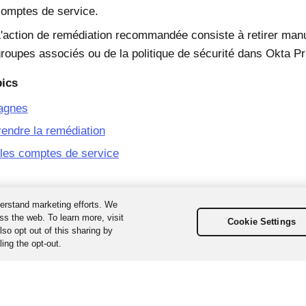
omptes de service.
'action de remédiation recommandée consiste à retirer manue
roupes associés ou de la politique de sécurité dans
Okta Pr
pics
agnes
endre la remédiation
les comptes de service
erstand marketing efforts. We
ss the web. To learn more, visit
Cookie Settings
so opt out of this sharing by
ing the opt-out.
us droits réservés. Les différentes marques sont la propriété de leurs d