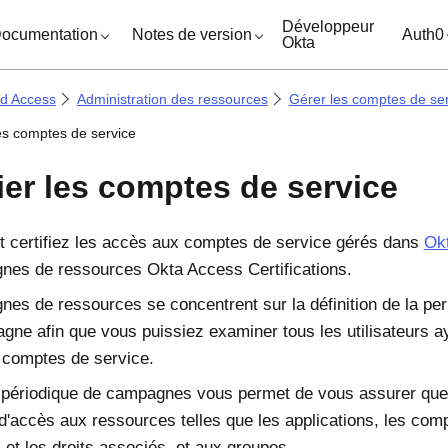
ocuments
Développeur
ocumentation
Notes de version
Auth0
Okta
ed Access
Administration des ressources
Gérer les comptes de se
les comptes de service
fier les comptes de service
 certifiez les accès aux comptes de service gérés dans
Okt
es de ressources Okta Access Certifications.
es de ressources se concentrent sur la définition de la pe
gne afin que vous puissiez examiner tous les utilisateurs 
s comptes de service.
 périodique de campagnes vous permet de vous assurer que 
d'accès aux ressources telles que les applications, les com
 et les droits associés, et aux groupes.