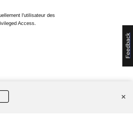
llement l'utilisateur des
ivileged Access
.
Feedback
étenteurs respectifs.