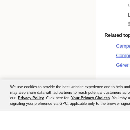
c
L
g
Related to
Camp
Compr
Gérer 
We use cookies to provide the best website experience and to help und
may also share data with ad partners to reach potential customers acro
our
Privacy Policy
. Click here for
Your Privacy Choices
. You may al
signaling your preference via GPC, applicable only to the browser signal
©
2026
Okta, Inc. To