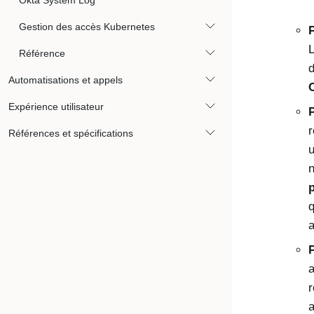
Okta System Log
Gestion des accès Kubernetes
L
Référence
d
Automatisations et appels
Expérience utilisateur
r
Références et spécifications
u
n
p
q
a
a
r
a