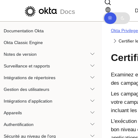
Passer au contenu principal
Passer à la navigation dans les d
D
Docs
Okta Privileg
Documentation Okta
Certifier 
Okta Classic Engine
Notes de version
Certi
Surveillance et rapports
Examinez et
Intégrations de répertoires
des campagn
Gestion des utilisateurs
Les campagn
Intégrations d'application
votre campa
incluant le
Appareils
L'exécution
Authentification
bon niveau 
Sécurité au niveau de l'org
applications